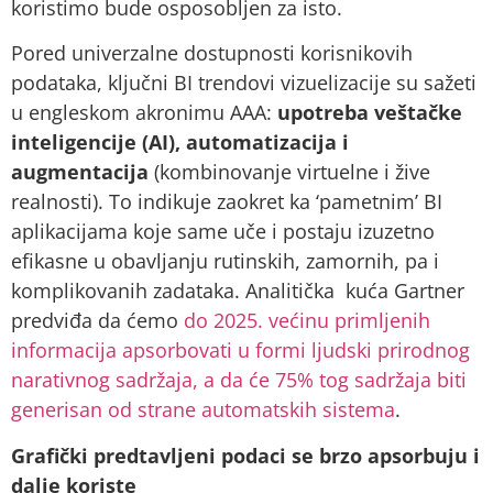
koristimo bude osposobljen za isto.
Pored univerzalne dostupnosti korisnikovih
podataka, ključni BI trendovi vizuelizacije su sažeti
u engleskom akronimu AAA:
upotreba veštačke
inteligencije (AI), automatizacija i
augmentacija
(kombinovanje virtuelne i žive
realnosti). To indikuje zaokret ka ‘pametnim’ BI
aplikacijama koje same uče i postaju izuzetno
efikasne u obavljanju rutinskih, zamornih, pa i
komplikovanih zadataka. Analitička kuća Gartner
predviđa da ćemo
do 2025. većinu primljenih
informacija apsorbovati u formi ljudski prirodnog
narativnog sadržaja, a da će 75% tog sadržaja biti
generisan od strane automatskih sistema
.
Grafički predtavljeni podaci se brzo apsorbuju i
dalje koriste