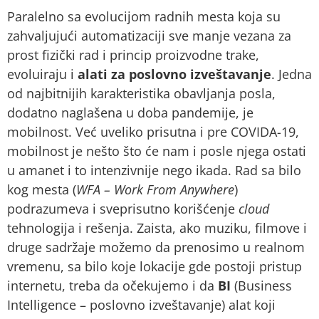
Paralelno sa evolucijom radnih mesta koja su
zahvaljujući automatizaciji sve manje vezana za
prost fizički rad i princip proizvodne trake,
evoluiraju i
alati za poslovno izveštavanje
. Jedna
od najbitnijih karakteristika obavljanja posla,
dodatno naglašena u doba pandemije, je
mobilnost. Već uveliko prisutna i pre COVIDA-19,
mobilnost je nešto što će nam i posle njega ostati
u amanet i to intenzivnije nego ikada. Rad sa bilo
kog mesta (
WFA – Work From Anywhere
)
podrazumeva i sveprisutno korišćenje
cloud
tehnologija i rešenja. Zaista, ako muziku, filmove i
druge sadržaje možemo da prenosimo u realnom
vremenu, sa bilo koje lokacije gde postoji pristup
internetu, treba da očekujemo i da
BI
(Business
Intelligence – poslovno izveštavanje) alat koji