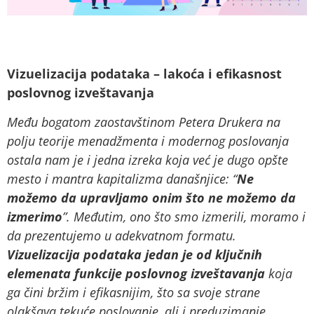
Vizuelizacija podataka – lakoća i efikasnost
poslovnog izveštavanja
Među bogatom zaostavštinom Petera Drukera na
polju teorije menadžmenta i modernog poslovanja
ostala nam je i jedna izreka koja već je dugo opšte
mesto i mantra kapitalizma današnjice: “
Ne
možemo da upravljamo onim što ne možemo da
izmerimo
”. Međutim, ono što smo izmerili, moramo i
da prezentujemo u adekvatnom formatu.
Vizuelizacija podataka jedan je od ključnih
elemenata funkcije poslovnog izveštavanja
koja
ga čini bržim i efikasnijim, što sa svoje strane
olakšava tekuće poslovanje, ali i preduzimanje