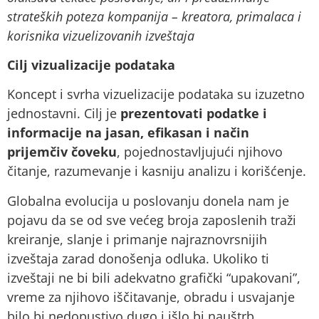
strateških poteza kompanija – kreatora, primalaca i
korisnika vizuelizovanih izveštaja
Cilj vizualizacije podataka
Koncept i svrha vizuelizacije podataka su izuzetno
jednostavni. Cilj je
prezentovati podatke i
informacije na jasan, efikasan i način
prijemčiv čoveku
, pojednostavljujući njihovo
čitanje, razumevanje i kasniju analizu i korišćenje.
Globalna evolucija u poslovanju donela nam je
pojavu da se od sve većeg broja zaposlenih traži
kreiranje, slanje i primanje najraznovrsnijih
izveštaja zarad donošenja odluka. Ukoliko ti
izveštaji ne bi bili adekvatno grafički “upakovani”,
vreme za njihovo iščitavanje, obradu i usvajanje
bilo bi nedopustivo dugo i išlo bi nauštrb