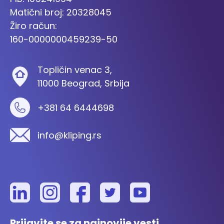
Matični broj: 20328045
Žiro račun:
160-0000000459239-50
Topličin venac 3,
11000 Beograd, Srbija
+381 64 6444698
info@kliping.rs
Prijavite se za najnovije vesti