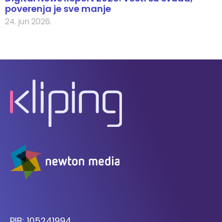
poverenja je sve manje
24. jun 2026.
PIB: 105241994