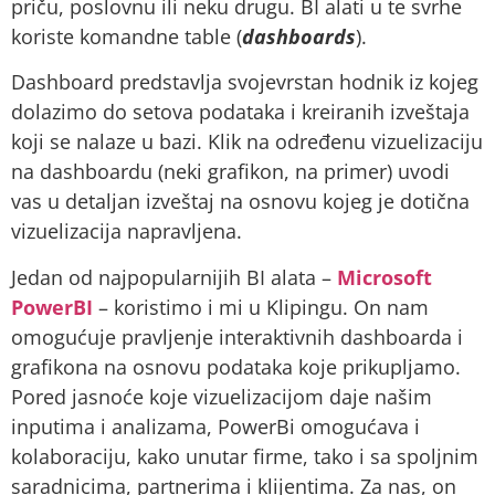
priču, poslovnu ili neku drugu. BI alati u te svrhe
koriste komandne table (
dashboards
).
Dashboard predstavlja svojevrstan hodnik iz kojeg
dolazimo do setova podataka i kreiranih izveštaja
koji se nalaze u bazi. Klik na određenu vizuelizaciju
na dashboardu (neki grafikon, na primer) uvodi
vas u detaljan izveštaj na osnovu kojeg je dotična
vizuelizacija napravljena.
Jedan od najpopularnijih BI alata –
Microsoft
PowerBI
– koristimo i mi u Klipingu. On nam
omogućuje pravljenje interaktivnih dashboarda i
grafikona na osnovu podataka koje prikupljamo.
Pored jasnoće koje vizuelizacijom daje našim
inputima i analizama, PowerBi omogućava i
kolaboraciju, kako unutar firme, tako i sa spoljnim
saradnicima, partnerima i klijentima. Za nas, on