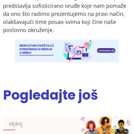
predstavlja sofisticirano oruđe koje nam pomaže
da ono što radimo prezentujemo na pravi način,
olakšavajući time posao svima koji čine naše
poslovno okruženje.
Pogledajte još