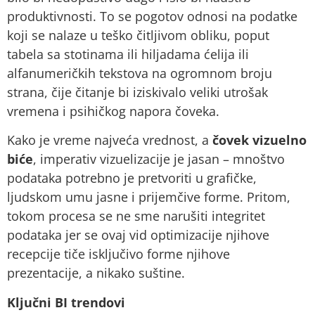
produktivnosti. To se pogotov odnosi na podatke
koji se nalaze u teško čitljivom obliku, poput
tabela sa stotinama ili hiljadama ćelija ili
alfanumeričkih tekstova na ogromnom broju
strana, čije čitanje bi iziskivalo veliki utrošak
vremena i psihičkog napora čoveka.
Kako je vreme najveća vrednost, a
čovek vizuelno
biće
, imperativ vizuelizacije je jasan – mnoštvo
podataka potrebno je pretvoriti u grafičke,
ljudskom umu jasne i prijemčive forme. Pritom,
tokom procesa se ne sme narušiti integritet
podataka jer se ovaj vid optimizacije njihove
recepcije tiče isključivo forme njihove
prezentacije, a nikako suštine.
Ključni BI trendovi