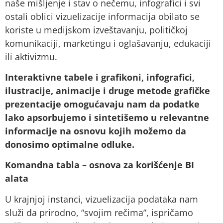
naše mišljenje i stav o nečemu, infografici i svi
ostali oblici vizuelizacije informacija obilato se
koriste u medijskom izveštavanju, političkoj
komunikaciji, marketingu i oglašavanju, edukaciji
ili aktivizmu.
Interaktivne tabele i grafikoni, infografici,
ilustracije, animacije i druge metode grafičke
prezentacije omogućavaju nam da podatke
lako apsorbujemo i sintetišemo u relevantne
informacije na osnovu kojih možemo da
donosimo optimalne odluke.
Komandna tabla – osnova za korišćenje BI
alata
U krajnjoj instanci, vizuelizacija podataka nam
služi da prirodno, “svojim rečima”, ispričamo