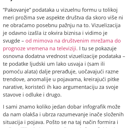
“Pakovanje” podataka u vizuelnu formu u tolikoj
meri prožima sve aspekte društva da skoro više ni
ne obraćamo posebnu pažnju na to. Vizuelizacija
je odavno izašla iz okvira biznisa i vidimo je
svugde –
od mimova na društvenim mrežama do
prognoze vremena na televiziji.
I tu se pokazuje
osnovna dodatna vrednost vizuelizacije podataka –
te podatke ljudski um lako usvaja i (sam ili
pomoću alata) dalje prerađuje, uočavajući razne
trendove, anomalije u pojavama, kreirajući pitke
narative, koristeći ih kao argumentaciju za svoje
stavove i odluke i drugo.
I sami znamo koliko jedan dobar infografik može
da nam olakša i ubrza razumevanje inače složenih
situacija i pojava. Pošto se na taj način formira i