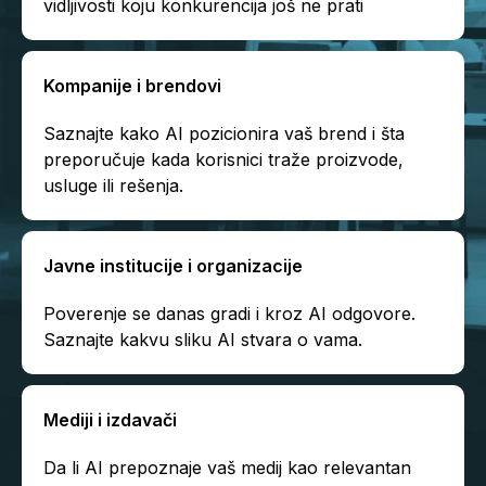
vidljivosti koju konkurencija još ne prati
Kompanije i brendovi
Saznajte kako AI pozicionira vaš brend i šta
preporučuje kada korisnici traže proizvode,
usluge ili rešenja.
Javne institucije i organizacije
Poverenje se danas gradi i kroz AI odgovore.
Saznajte kakvu sliku AI stvara o vama.
Mediji i izdavači
Da li AI prepoznaje vaš medij kao relevantan