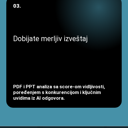
03.
Dobijate merljiv izveštaj
PDF i PPT analiza sa score-om vidljivosti,
poređenjem s konkurencijom i ključnim
uvidima iz AI odgovora.