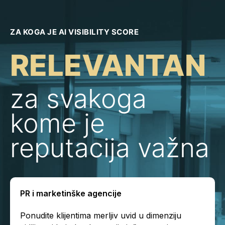
ZA KOGA JE AI VISIBILITY SCORE
RELEVANTAN
za svakoga
kome je
reputacija važna
PR i marketinške agencije
Ponudite klijentima merljiv uvid u dimenziju