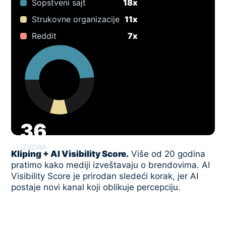
Sopstveni sajt
18x
Strukovne organizacije
11x
Reddit
7x
36
IZVORA
Kliping + AI Visibility Score.
Više od 20 godina
pratimo kako mediji izveštavaju o brendovima. AI
Visibility Score je prirodan sledeći korak, jer AI
postaje novi kanal koji oblikuje percepciju.