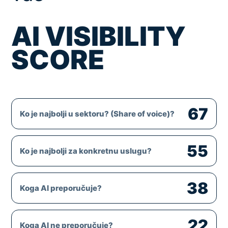
AI VISIBILITY
SCORE
67
Ko je najbolji u sektoru? (Share of voice)?
55
Ko je najbolji za konkretnu uslugu?
38
Koga AI preporučuje?
22
Koga AI ne preporučuje?