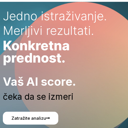
Jedno istraživanje.
Merljivi rezultati.
Konkretna
prednost.
Vaš AI score.
čeka da se izmeri
Zatražite analizu