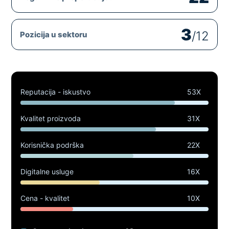
3
/12
Pozicija u sektoru
Reputacija - iskustvo
53X
Kvalitet proizvoda
31X
Korisnička podrška
22X
Digitalne usluge
16X
Cena - kvalitet
10X