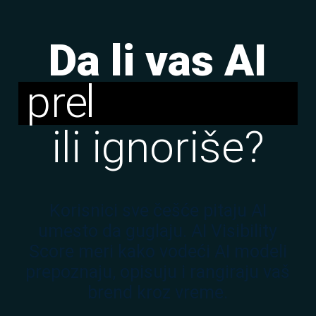
Da li vas AI
preporučuje
ili ignoriše?
Korisnici sve češće pitaju AI
umesto da guglaju. AI Visibility
Score meri kako vodeći AI modeli
prepoznaju, opisuju i rangiraju vaš
brend kroz vreme.