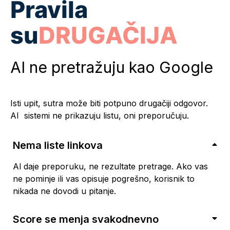
Pravila
su
DRUGAČIJA
AI ne pretražuju kao Google
Isti upit, sutra može biti potpuno drugačiji odgovor.
AI sistemi ne prikazuju listu, oni preporučuju.
Nema liste linkova
Al daje preporuku, ne rezultate pretrage. Ako vas
ne pominje ili vas opisuje pogrešno, korisnik to
nikada ne dovodi u pitanje.
Score se menja svakodnevno