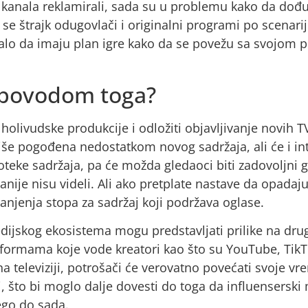
g kanala reklamirali, sada su u problemu kako da dođ
se štrajk odugovlači i originalni programi po scenar
rebalo da imaju plan igre kako da se povežu sa svoj
 povodom toga?
olivudske produkcije i odložiti objavljivanje novih TV 
više pogođena nedostatkom novog sadržaja, ali će i int
teke sadržaja, pa će možda gledaoci biti zadovoljni
 ranije nisu videli. Ali ako pretplate nastave da opada
jenja stopa za sadržaj koji podržava oglase.
edijskog ekosistema mogu predstavljati prilike na dr
tformama koje vode kreatori kao što su YouTube, TikT
na televiziji, potrošači će verovatno povećati svoje 
, što bi moglo dalje dovesti do toga da influensersk
ego do sada.