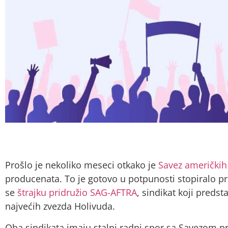
Prošlo je nekoliko meseci otkako je
Savez američkih 
producenata. To je gotovo u potpunosti stopiralo pr
se
štrajku pridružio SAG-AFTRA
, sindikat koji predst
najvećih zvezda Holivuda.
Oba sindikata imaju stalni radni spor sa Savezom p