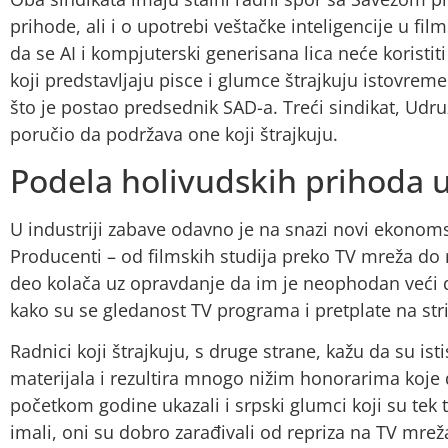
prihode, ali i o upotrebi veštačke inteligencije u films
da se AI i kompjuterski generisana lica neće koristiti
koji predstavljaju pisce i glumce štrajkuju istovre
što je postao predsednik SAD-a. Treći sindikat, Udruž
poručio da podržava one koji štrajkuju.
Podela holivudskih prihod
U industriji zabave odavno je na snazi novi ekonoms
Producenti – od filmskih studija preko TV mreža do n
deo kolača uz opravdanje da im je neophodan veći d
kako su se gledanost TV programa i pretplate na st
Radnici koji štrajkuju, s druge strane, kažu da su 
materijala i rezultira mnogo nižim honorarima koje do
početkom godine ukazali i srpski glumci koji su tek 
imali, oni su dobro zarađivali od repriza na TV mr