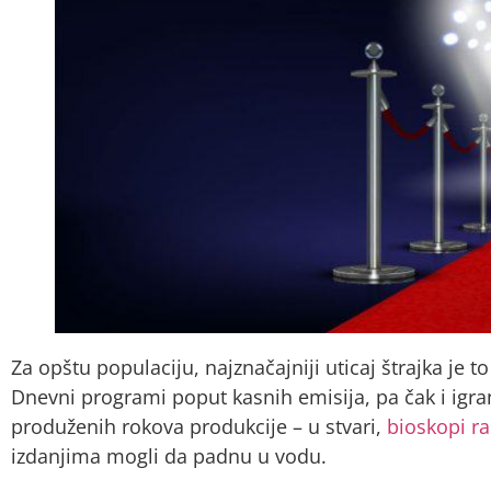
Za opštu populaciju, najznačajniji uticaj štrajka je 
Dnevni programi poput kasnih emisija, pa čak i igra
produženih rokova produkcije – u stvari,
bioskopi r
izdanjima mogli da padnu u vodu.