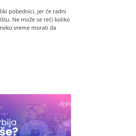
liki pobednici, jer će radni
štu. Ne može se reći koliko
 neko vreme morati da