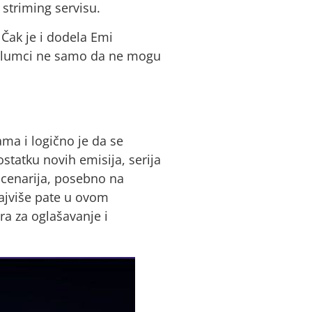
 striming servisu.
 Čak je i dodela Emi
, glumci ne samo da ne mogu
ma i logično je da se
statku novih emisija, serija
 scenarija, posebno na
 najviše pate u ovom
ra za oglašavanje i