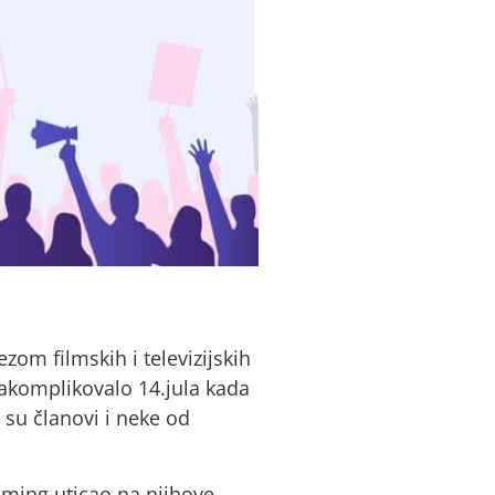
zom filmskih i televizijskih
zakomplikovalo 14.jula kada
i su članovi i neke od
iming uticao na njihove