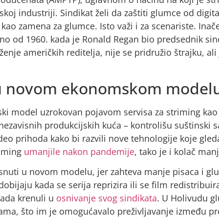
koj industriji. Sindikat želi da zaštiti glumce od digita
 kao zamena za glumce. Isto važi i za scenariste. Inače
meno od 1960. kada je Ronald Regan bio predsednik si
enje američkih reditelja, nije se pridružio štrajku, a
a u novom ekonomskom model
ki model uzrokovan pojavom servisa za striming kao š
ezavisnih produkcijskih kuća – kontrolišu suštinski s
eo prihoda kako bi razvili nove tehnologije koje gle
riming
umanjile nakon pandemije
, tako je i kolač manj
istisnuti u novom modelu, jer zahteva manje pisaca i 
bijaju kada se serija reprizira ili se film redistribuir
tada krenuli u
osnivanje svog sindikata
. U Holivudu g
ežama, što im je omogućavalo preživljavanje između p