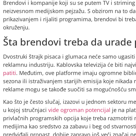
Brendovi i kompanije koji su se putem TV i strimin
neizvesnom medijskom pejzažu. S obzirom na to da 
prikazivanjem i rijaliti programima, brendovi bi t
okruženju.
Šta brendovi treba da urade
Dvostruki štrajk pisaca i glumaca neće samo ugasiti h
reklamnu industriju. Kablovska televizija će biti naj
patiti
. Međutim, ove platforme imaju ogromne biblio
sezona ili istraživanjem starijih emisija koje nikada
reklame mogu se takođe suočiti sa mogućnošću sman
Kao što je često slučaj, izazovi u jednom sektoru m
u kojoj stručnjaci
vide ogroman potencijal
je na pla
privlačnih programskih opcija koje treba razmotriti 
medijima kao sredstvo za zabavu i beg od stvarnosti
predviđali propast, dobije zapravo još veći značaj n