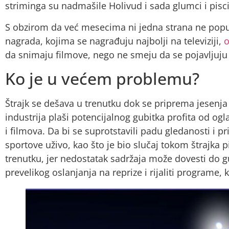
striminga su nadmašile Holivud i sada glumci i pisci
S obzirom da već mesecima ni jedna strana ne popušt
nagrada, kojima se nagrađuju najbolji na televiziji,
o
da snimaju filmove, nego ne smeju da se pojavljuju 
Ko je u većem problemu?
Štrajk se dešava u trenutku dok se priprema jesenja
industrija plaši potencijalnog gubitka profita od og
i filmova. Da bi se suprotstavili padu gledanosti i p
sportove uživo, kao što je bio slučaj tokom štrajka p
trenutku, jer nedostatak sadržaja može dovesti do gu
prevelikog oslanjanja na reprize i rijaliti programe, 