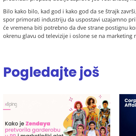
Bilo kako bilo, kad god i kako god da se štrajk završi,
spor primorati industriju da uspostavi uzajamno pr
će vremena biti potrebno da dve strane postignu 
okrenu glavu od televizije i oslone se na marketing
Pogledajte još