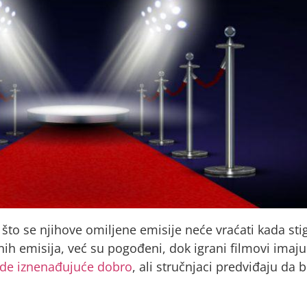
to što se njihove omiljene emisije neće vraćati kada st
nih emisija, već su pogođeni, dok igrani filmovi imaj
ade iznenađujuće dobro
, ali stručnjaci predviđaju da 