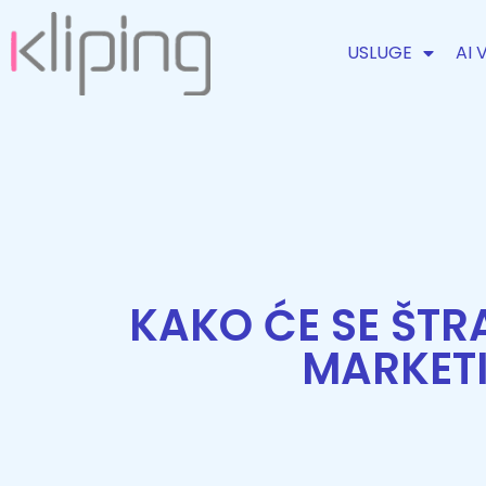
USLUGE
AI 
KAKO ĆE SE ŠTR
MARKETI