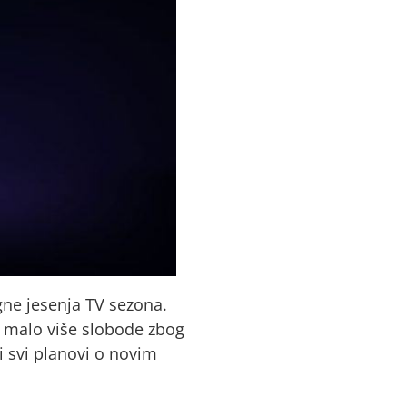
igne jesenja TV sezona.
u malo više slobode zbog
bi svi planovi o novim