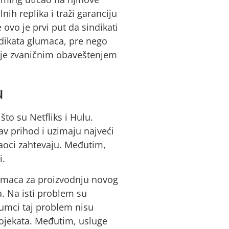
lnih replika i traži garanciju
 ovo je prvi put da sindikati
ndikata glumaca, pre nego
li je zvaničnim obaveštenjem
u
to su Netfliks i Hulu.
av prihod i uzimaju najveći
daoci zahtevaju. Međutim,
i.
glumaca za proizvodnju novog
a. Na isti problem su
lumci taj problem nisu
rojekata. Međutim, usluge