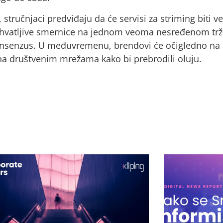
 stručnjaci predviđaju da će servisi za striming biti ve
ihvatljive smernice na jednom veoma nesređenom trži
konsenzus. U međuvremenu, brendovi će očigledno na
 na društvenim mrežama kako bi prebrodili oluju.