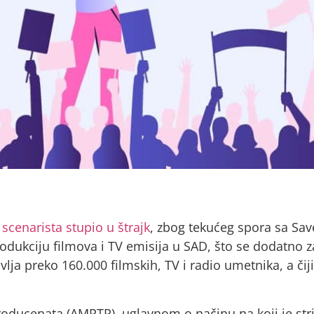
scenarista stupio u štrajk
, zbog tekućeg spora sa Save
odukciju filmova i TV emisija u SAD, što se dodatno 
avlja preko 160.000 filmskih, TV i radio umetnika, a čij
roducenata (AMPTP), uglavnom o načinu na koji je str