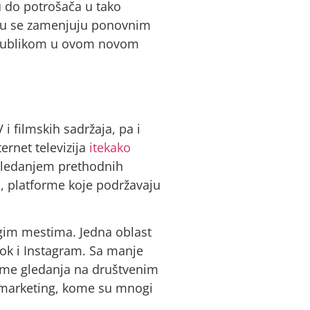
u do potrošača u tako
iju se zamenjuju ponovnim
om publikom u ovom novom
i filmskih sadržaja, pa i
ernet televizija
itekako
 gledanjem prethodnih
ju, platforme koje podržavaju
ugim mestima. Jedna oblast
ok i Instagram. Sa manje
vreme gledanja na društvenim
i marketing, kome su mnogi