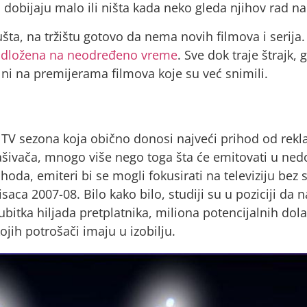
 dobijaju malo ili ništa kada neko gleda njihov rad na
a, na tržištu gotovo da nema novih filmova i serija.
dložena na neodređeno vreme
. Sve dok traje štrajk
ni na premijerama filmova koje su već snimili.
 TV sezona koja obično donosi najveći prihod od rekla
lašivača, mnogo više nego toga šta će emitovati u nedo
rihoda, emiteri bi se mogli fokusirati na televiziju bez
isaca 2007-08. Bilo kako bilo, studiji su u poziciji da
bitka hiljada pretplatnika, miliona potencijalnih dola
kojih potrošači imaju u izobilju.