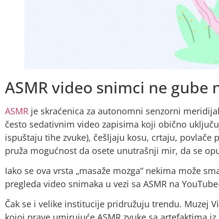
ASMR video snimci ne gube n
ASMR
je skraćenica za autonomni senzorni meridij
često sedativnim video zapisima koji obično uključuju
ispuštaju tihe zvuke), češljaju kosu, crtaju, povlače
pruža mogućnost da osete unutrašnji mir, da se opust
Iako se ova vrsta „masaže mozga“ nekima može smatr
pregleda video snimaka u vezi sa ASMR na YouTube
Čak se i velike institucije pridružuju trendu. Muzej V
kojoj prave umirujuće ASMR zvuke sa artefaktima iz s