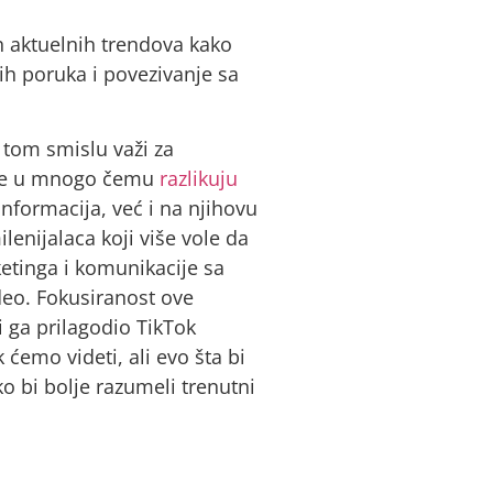
h aktuelnih trendova kako
nih poruka i povezivanje sa
u tom smislu važi za
ja se u mnogo čemu
razlikuju
nformacija, već i na njihovu
lenijalaca koji više vole da
etinga i komunikacije sa
ideo. Fokusiranost ove
 ga prilagodio TikTok
ćemo videti, ali evo šta bi
o bi bolje razumeli trenutni