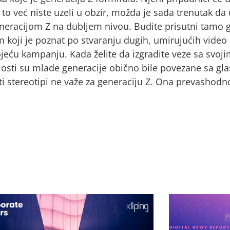
to već niste uzeli u obzir, možda je sada trenutak da 
eneracijom Z na dubljem nivou. Budite prisutni tamo 
 koji je poznat po stvaranju dugih, umirujućih video
jeću kampanju. Kada želite da izgradite veze sa svoj
šlosti su mlade generacije obično bile povezane sa 
ti stereotipi ne važe za generaciju Z. Ona prevashodn