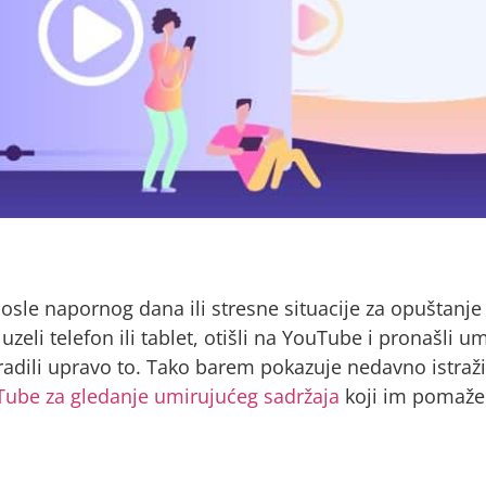
 posle napornog dana ili stresne situacije za opuštanj
bi uzeli telefon ili tablet, otišli na YouTube i pronašli 
radili upravo to. Tako barem pokazuje nedavno istraž
uTube za gledanje umirujućeg sadržaja
koji im pomaže 