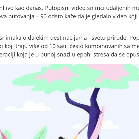
imamljivo kao danas. Putopisni video snimci udaljenih
 ova putovanja – 90 odsto kaže da je gledalo video ko
imaka o dalekim destinacijama i svetu prirode. Popu
odi koji traju više od 10 sati, često kombinovanih sa
raciji koja je u punoj snazi u epohi stresa da se opust