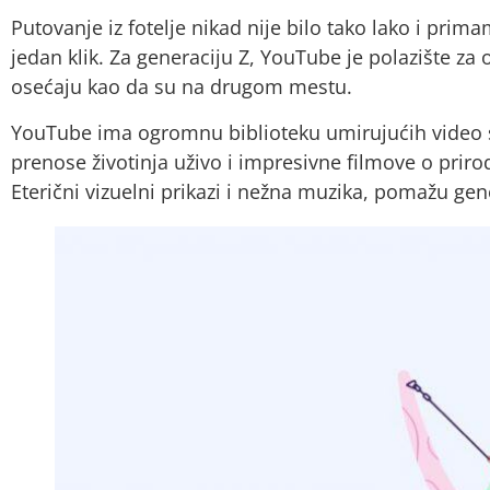
Putovanje iz fotelje nikad nije bilo tako lako i pr
jedan klik. Za generaciju Z, YouTube je polazište za
osećaju kao da su na drugom mestu.
YouTube ima ogromnu biblioteku umirujućih video sn
prenose životinja uživo i impresivne filmove o prir
Eterični vizuelni prikazi i nežna muzika, pomažu gene