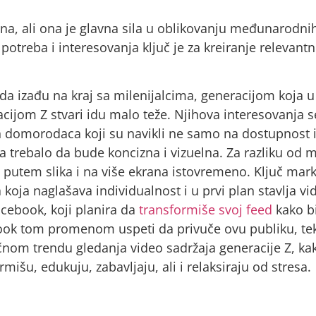
ina, ali ona je glavna sila u oblikovanju međunarodni
 potreba i interesovanja ključ je za kreiranje relevant
i da izađu na kraj sa milenijalcima, generacijom koja 
eracijom Z stvari idu malo teže. Njihova interesovan
nih domorodaca koji su navikli ne samo na dostupnost i
 trebalo da bude koncizna i vizuelna. Za razliku od mi
putem slika i na više ekrana istovremeno. Ključ mark
 koja naglašava individualnost i u prvi plan stavlja v
acebook, koji planira da
transformiše svoj feed
kako bi
book tom promenom uspeti da privuče ovu publiku, tek 
čnom trendu gledanja video sadržaja generacije Z, kak
rmišu, edukuju, zabavljaju, ali i relaksiraju od stresa.