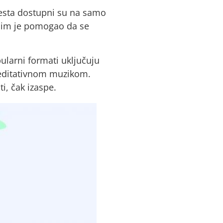
 mesta dostupni su na samo
ji im je pomogao da se
larni formati uključuju
 meditativnom muzikom.
i, čak izaspe.