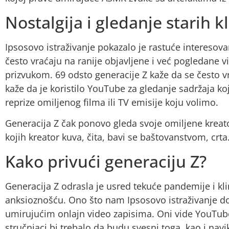
Nostalgija i gledanje starih k
Ipsosovo istraživanje pokazalo je rastuće interesov
često vraćaju na ranije objavljene i već pogledane v
prizvukom. 69 odsto generacije Z kaže da se često vr
kaže da je koristilo YouTube za gledanje sadržaja ko
reprize omiljenog filma ili TV emisije koju volimo.
Generacija Z čak ponovo gleda svoje omiljene kreat
kojih kreator kuva, čita, bavi se baštovanstvom, cr
Kako privući generaciju Z?
Generacija Z odrasla je usred tekuće pandemije i kl
anksioznošću. Ono što nam Ipsosovo istraživanje do
umirujućim onlajn video zapisima. Oni vide YouTube
stručnjaci bi trebalo da budu svesni toga, kao i navik