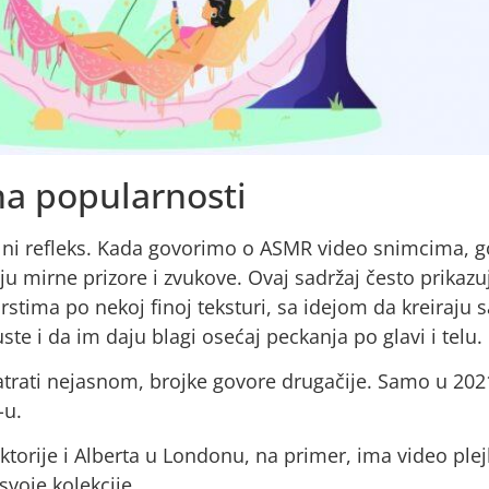
a popularnosti
alni refleks. Kada govorimo o ASMR video snimcima, 
 mirne prizore i zvukove. Ovaj sadržaj često prikazuje
 prstima po nekoj finoj teksturi, sa idejom da kreiraju
e i da im daju blagi osećaj peckanja po glavi i telu.
ati nejasnom, brojke govore drugačije. Samo u 2021. 
-u.
iktorije i Alberta u Londonu, na primer, ima video plejl
voje kolekcije.