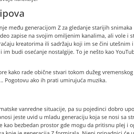
lipova
anje među generacijom Z za gledanje starijih snimaka
ideo zapise na svojim omiljenim kanalima, ali vole i 
aćaju kreatorima ili sadržaju koji im se čini utešnim 
ji im budi osećanje nostalgije. To je nešto kao YouTu
ore kako rade obične stvari tokom dužeg vremenskog 
ta… Pogotovu ako ih prati umirujuća muzika.
imatske vanredne situacije, pa su pojedinci dobro upo
nosi jeste uvid u mladu generaciju koja se nosi sa s
 kao bezbedan prostor gde mogu da pritisnu plej i o
a koje je generacija Z formirala. Njeni pripadnici će u