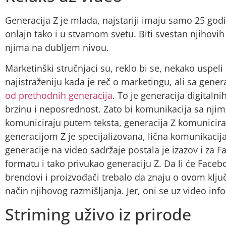
Generacija Z je mlada, najstariji imaju samo 25 god
onlajn tako i u stvarnom svetu. Biti svestan njihovih
njima na dubljem nivou.
Marketinški stručnjaci su, reklo bi se, nekako uspel
najistraženiju kada je reč o marketingu, ali sa gen
od prethodnih generacija
. To je generacija digital
brzinu i neposrednost. Zato bi komunikacija sa njima
komuniciraju putem teksta, generacija Z komunicira 
generacijom Z je specijalizovana, lična komunikacija
generacije na video sadržaje postala je izazov i za F
formatu i tako privukao generaciju Z. Da li će Face
brendovi i proizvođači trebalo da znaju o ovom klju
način njihovog razmišljanja. Jer, oni se uz video info
Striming uživo iz prirode