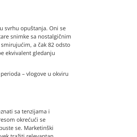
 u svrhu opuštanja. Oni se
stare snimke sa nostalgičnim
i smirujućim, a čak 82 odsto
be ekvivalent gledanju
perioda – vlogove u okviru
znati sa tenzijama i
tresom okrećući se
puste se. Marketinški
vek tražiti relevantan