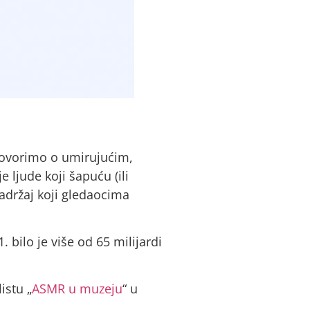
govorimo o umirujućim,
 ljude koji šapuću (ili
 sadržaj koji gledaocima
bilo je više od 65 milijardi
istu „
ASMR u muzeju
“ u