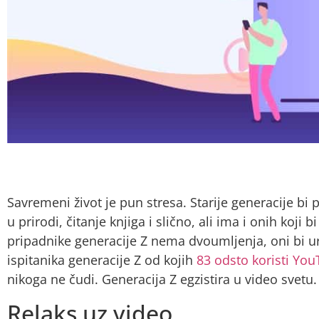
Savremeni život je pun stresa. Starije generacije bi
u prirodi, čitanje knjiga i slično, ali ima i onih koji 
pripadnike generacije Z nema dvoumljenja, oni bi u
ispitanika generacije Z od kojih
83 odsto koristi Yo
nikoga ne čudi. Generacija Z egzistira u video svetu.
Relaks uz video