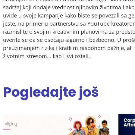
sadržaj koji dodaje vrednost njihovim životima i ako 
uvide u svoje kampanje kako biste se povezali sa g
jeste, na primer u partnerstvu sa YouTube kreatorom
razmislite o svojim kreativnim planovima za predsto
uverite se da se osećaju sigurno i bezbedno. U pro
preuzimanjem rizika i kratkim rasponom pažnje, ali 
životnim stresom… kao i svi ostali.
Pogledajte još