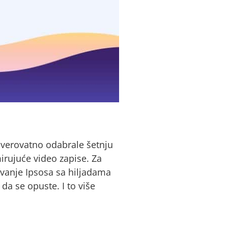
e verovatno odabrale šetnju
umirujuće video zapise. Za
ivanje Ipsosa sa hiljadama
da se opuste. I to više