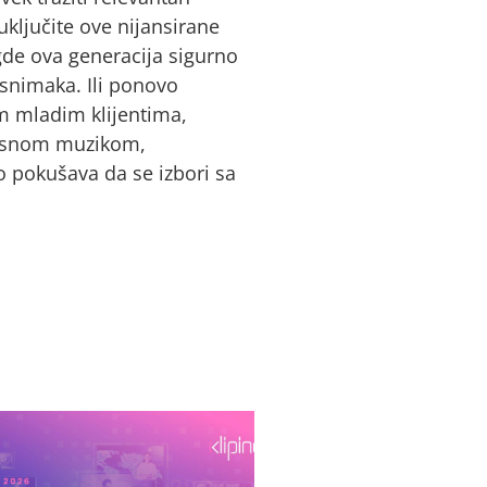
uključite ove nijansirane
gde ova generacija sigurno
 snimaka. Ili ponovo
im mladim klijentima,
glasnom muzikom,
o pokušava da se izbori sa