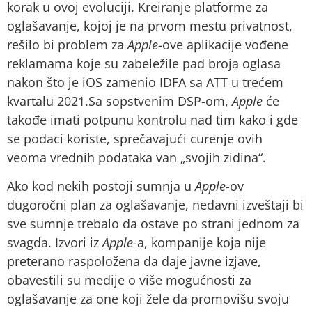
korak u ovoj evoluciji. Kreiranje platforme za
oglašavanje, kojoj je na prvom mestu privatnost,
rešilo bi problem za
Apple
-ove aplikacije vođene
reklamama koje su zabeležile pad broja oglasa
nakon što je iOS zamenio IDFA sa ATT u trećem
kvartalu 2021.Sa sopstvenim DSP-om,
Apple
će
takođe imati potpunu kontrolu nad tim kako i gde
se podaci koriste, sprečavajući curenje ovih
veoma vrednih podataka van „svojih zidina“.
Ako kod nekih postoji sumnja u
Apple
-ov
dugoročni plan za oglašavanje, nedavni izveštaji bi
sve sumnje trebalo da ostave po strani jednom za
svagda. Izvori iz
Apple
-a, kompanije koja nije
preterano raspoložena da daje javne izjave,
obavestili su medije o više mogućnosti za
oglašavanje za one koji žele da promovišu svoju