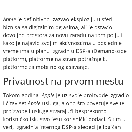
Apple
je definitivno izazvao eksploziju u sferi
biznisa sa digitalnim oglasima, ali je ostavio
dovoljno prostora za novu zaradu na tom polju i
kako je najavio svojim aktivnostima u poslednje
vreme ima u planu izgradnju DSP-a (Demand-side
platform), platforme na strani potražnje tj.
platforme za mobilno oglašavanje.
Privatnost na prvom mestu
Tokom godina,
Apple
je uz svoje proizvode izgradio
i čitav set
Apple
usluga, a ono što povezuje sve te
proizvode i usluge stvarajući besprekorno
korisničko iskustvo jesu korisnički podaci. S tim u
vezi, izgradnja internog DSP-a sledeći je logičan