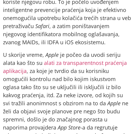
koriste njegovu robu. To je počelo uvođenjem
inteligentne prevencije praćenja koja je efektivno
onemogućila upotrebu kolačića trećih strana u veb
pretraživaču
Safari
, a zatim poništavanjem
njegovog identifikatora mobilnog oglašavanja,
zvanog MAIDs, ili IDFA u iOS ekosistemu.
U skorije vreme,
Apple
je počeo da uvodi seriju
alata kao što su
alati za transparentnost praćenja
aplikacija
, za koje je tvrdio da su korisniku
omogućili kontrolu nad bilo kojim iskustvom
oglasa tako što su se uključili ili isključili iz bilo
kakvog praćenja, itd. Za neke izvore, od kojih su
svi tražili anonimnost s obzirom na to da
Apple
ne
želi da objavi svoje planove pre nego što budu
spremni, došlo je do značajnog porasta u
naporima provajdera
App Store
-a da regrutuje