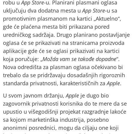
robu u
App Store
-u. Planirani plasmani oglasa
uključuju dva dodatna mesta u
App Store
-u sa
promotivnim plasmanom na kartici „Aktuelno“,
gde će plaćena mesta biti prikazana pored
uredničkog sadržaja. Drugo planirano postavljanje
oglasa će se prikazivati na stranicama proizvoda
aplikacije gde će se oglasi prikazivati na kartici
koja poručuje: „
Možda vam se takođe dopadne
“.
Nova odredišta za plasman oglasa očekivano bi
trebalo da se pridržavaju dosadašnjih rigoroznih
standarda privatnosti, karakterističnih za
Apple
.
U svom javnom držanju,
Apple
je dugo bio
zagovornik privatnosti korisnika do te mere da se
upustio u višegodišnji projekat razgradnje lakoće
sa kojom marketinška industrija, posebno
anonimni posrednici, mogu da ciljaju one koji