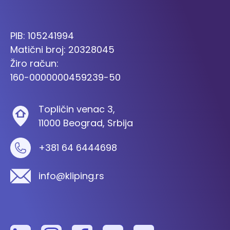
PIB: 105241994
Matični broj: 20328045
Žiro račun:
160-0000000459239-50
Topličin venac 3,
11000 Beograd, Srbija
+381 64 6444698
info@kliping.rs