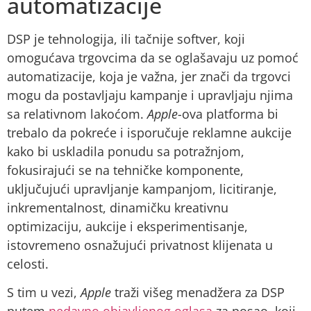
automatizacije
DSP je tehnologija, ili tačnije softver, koji
omogućava trgovcima da se oglašavaju uz pomoć
automatizacije, koja je važna, jer znači da trgovci
mogu da postavljaju kampanje i upravljaju njima
sa relativnom lakoćom.
Apple
-ova platforma bi
trebalo da pokreće i isporučuje reklamne aukcije
kako bi uskladila ponudu sa potražnjom,
fokusirajući se na tehničke komponente,
uključujući upravljanje kampanjom, licitiranje,
inkrementalnost, dinamičku kreativnu
optimizaciju, aukcije i eksperimentisanje,
istovremeno osnažujući privatnost klijenata u
celosti.
S tim u vezi,
Apple
traži višeg menadžera za DSP