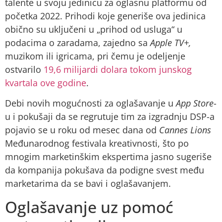
talente u svoju jedinicu za oglasnu platformu od
početka 2022. Prihodi koje generiše ova jedinica
obično su uključeni u „prihod od usluga“ u
podacima o zaradama, zajedno sa
Apple TV+,
muzikom ili igricama, pri čemu je odeljenje
ostvarilo
19,6 milijardi dolara tokom junskog
kvartala ove godine
.
Debi novih mogućnosti za oglašavanje u
App Store
-
u i pokušaji da se regrutuje tim za izgradnju DSP-a
pojavio se u roku od mesec dana od
Cannes Lions
Međunarodnog festivala kreativnosti, što po
mnogim marketinškim ekspertima jasno sugeriše
da kompanija pokušava da podigne svest među
marketarima da se bavi i oglašavanjem.
Oglašavanje uz pomoć