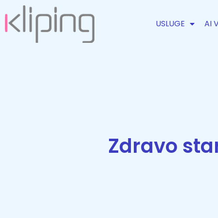
USLUGE
AI 
Zdravo sta