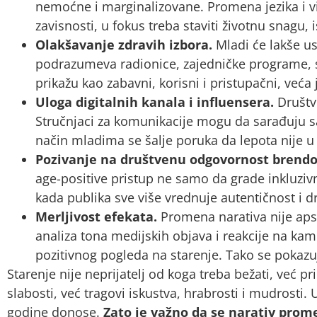
nemoćne i marginalizovane. Promena jezika i viz
zavisnosti, u fokus treba staviti životnu snagu, 
Olakšavanje zdravih izbora.
Mladi će lakše us
podrazumeva radionice, zajedničke programe, s
prikažu kao zabavni, korisni i pristupačni, već
Uloga digitalnih kanala i influensera.
Društv
Stručnjaci za komunikacije mogu da sarađuju sa 
način mladima se šalje poruka da lepota nije u 
Pozivanje na društvenu odgovornost brendo
age-positive pristup ne samo da grade inkluziv
kada publika sve više vrednuje autentičnost i 
Merljivost efekata.
Promena narativa nije apstr
analiza tona medijskih objava i reakcije na ka
pozitivnog pogleda na starenje. Tako se pokazu
Starenje nije neprijatelj od koga treba bežati, već p
slabosti, već tragovi iskustva, hrabrosti i mudrost
godine donose.
Zato je važno da se narativ prom