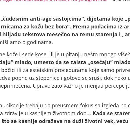
 „
čudesnim anti-age sastojcima“, dijetama koje „
irnicama za kožu bez bora“.
Prema podacima iz arh
d hiljadu tekstova mesečno na temu starenja i „an
razmišljamo o godinama.
ene kože i sede kose, ili je u pitanju nešto mnogo više
gledaju“ mlado, umesto da se zaista „osećaju“ mlad
 bočici ili za estetskim procedurama koje samo privr
edva popne uz stepenice i gotovo se sruši, dok neko
e neprimećena. Upravo zato važno je menjati percepciju
omunikacije trebaju da preusmere fokus sa izgleda na 
na zdravlje u kasnijem životnom dobu.
Kada se staren
, što se kasnije odražava na duži životni vek, veću