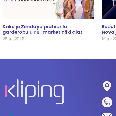
Kako je Zendaya pretvorila
Reputa
garderobu u PR i marketinški alat
Nova 
28. jul 2026.
15. jul 