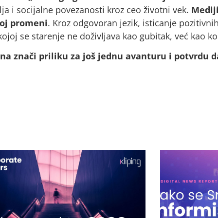
ja i socijalne povezanosti kroz ceo životni vek.
Mediji
toj promeni
. Kroz odgovoran jezik, isticanje pozitivni
ojoj se starenje ne doživljava kao gubitak, već kao kon
ina znači priliku za još jednu avanturu i potvrdu d