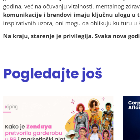
godina, već na očuvanju vitalnosti, mentalnog zdravl
komunikacije i brendovi imaju ključnu ulogu u 
inspirativnih uzora, oni mogu da oblikuju kulturu u k
Na kraju, starenje je privilegija. Svaka nova god
Pogledajte još