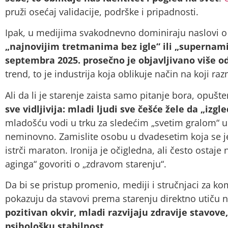
pruži osećaj validacije, podrške i pripadnosti.
Ipak, u medijima svakodnevno dominiraju naslovi o
„najnovijim tretmanima bez igle“ ili „supernam
septembra 2025. prosečno je objavljivano više o
trend, to je industrija koja oblikuje način na koji 
Ali da li je starenje zaista samo pitanje bora, opušt
sve vidljivija: mladi ljudi sve češće žele da „iz
mladošću vodi u trku za sledećim „svetim gralom“ u
neminovno. Zamislite osobu u dvadesetim koja se j
istrči maraton. Ironija je očigledna, ali često ostaj
aginga“ govoriti o „zdravom starenju“.
Da bi se pristup promenio, mediji i stručnjaci za k
pokazuju da stavovi prema starenju direktno utiču 
pozitivan okvir, mladi razvijaju zdravije stavove
psihološku stabilnost.