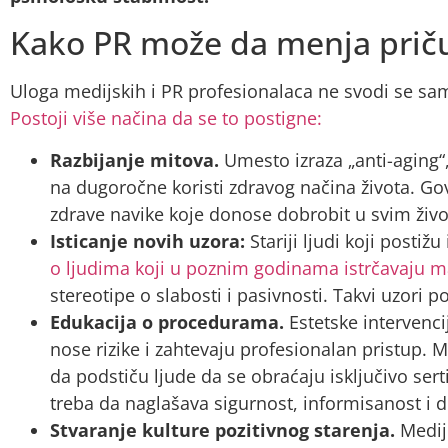
Kako PR može da menja priču
Uloga medijskih i PR profesionalaca ne svodi se sa
Postoji više načina da se to postigne:
Razbijanje mitova.
Umesto izraza „anti-aging“, 
na dugoročne koristi zdravog načina života. Gov
zdrave navike koje donose dobrobit u svim živo
Isticanje novih uzora:
Stariji ljudi koji posti
o ljudima koji u poznim godinama istrčavaju 
stereotipe o slabosti i pasivnosti. Takvi uzori 
Edukacija o procedurama.
Estetske intervenci
nose rizike i zahtevaju profesionalan pristup. M
da podstiču ljude da se obraćaju isključivo se
treba da naglašava sigurnost, informisanost i
Stvaranje kulture pozitivnog starenja.
Mediji