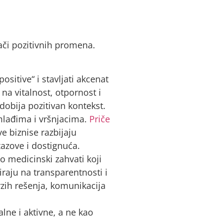
ači pozitivnih promena.
ositive“ i stavljati akcenat
na vitalnost, otpornost i
dobija pozitivan kontekst.
 mlađima i vršnjacima.
Priče
e biznise razbijaju
zazove i dostignuća.
o medicinski zahvati koji
iraju na transparentnosti i
rzih rešenja, komunikacija
alne i aktivne, a ne kao