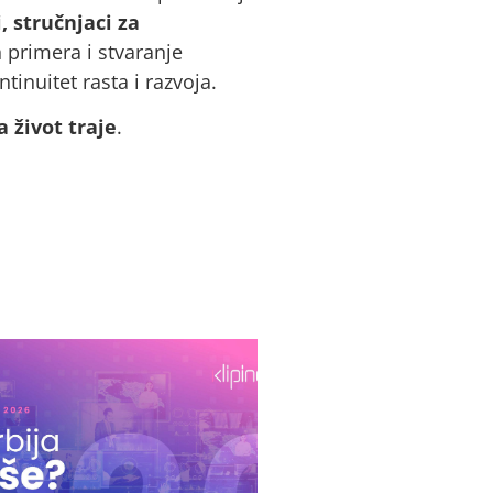
, stručnjaci za
h primera i stvaranje
tinuitet rasta i razvoja.
a život traje
.