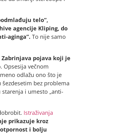
podmlađuju telo“,
ive agencije Kliping, do
ti-aginga“.
To nije samo
?
Zabrinjava pojava koji je
o
. Opsesija večnom
emeno odlažu ono što je
 u šezdesetim bez problema
 starenja i umesto „anti-
dobrobit.
Istraživanja
je prikazuje kroz
 otpornost i bolju