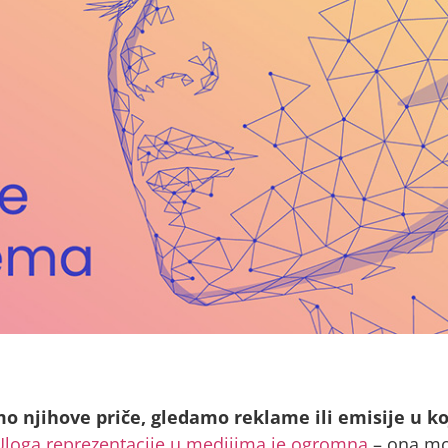
o njihove priče, gledamo reklame ili emisije u k
Uloga reprezentacije u medijima je ogromna
– ona mož