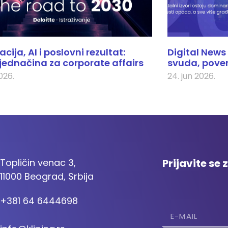
cija, AI i poslovni rezultat:
Digital News 
jednačina za corporate affairs
svuda, pover
2026.
24. jun 2026.
Topličin venac 3,
Prijavite se 
11000 Beograd, Srbija
+381 64 6444698