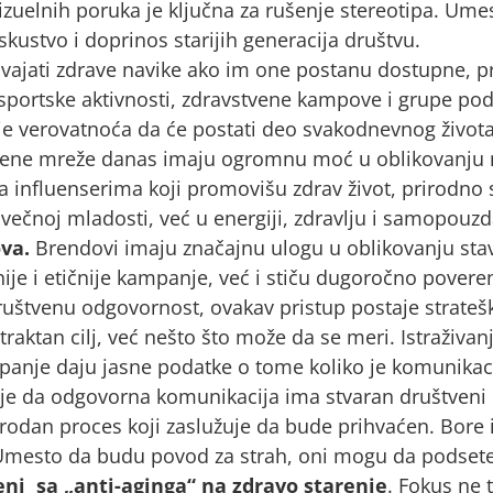
uelnih poruka je ključna za rušenje stereotipa. Umest
iskustvo i doprinos starijih generacija društvu.
vajati zdrave navike ako im one postanu dostupne, pr
portske aktivnosti, zdravstvene kampove i grupe podr
a je verovatnoća da će postati deo svakodnevnog života
ene mreže danas imaju ogromnu moć u oblikovanju nar
influenserima koji promovišu zdrav život, prirodno s
večnoj mladosti, već u energiji, zdravlju i samopouzd
va.
Brendovi imaju značajnu ulogu u oblikovanju stav
nije i etičnije kampanje, već i stiču dugoročno pover
društvenu odgovornost, ovakav pristup postaje strateš
aktan cilj, već nešto što može da se meri. Istraživanj
mpanje daju jasne podatke o tome koliko je komunikac
je da odgovorna komunikacija ima stvaran društveni i
rirodan proces koji zaslužuje da bude prihvaćen. Bore 
i. Umesto da budu povod za strah, oni mogu da podset
eni sa „anti-aginga“ na zdravo starenje
. Fokus ne 