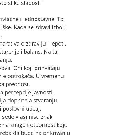
o slike slabosti i
ivlačne i jednostavne. To
ške. Kada se zdravi izbori
.
ativa o zdravlju i lepoti.
tarenje i balans. Na taj
anju.
ova. Oni koji prihvataju
enje potrošača. U vremenu
ka prednost.
a percepcije javnosti,
ija doprinela stvaranju
 poslovni uticaj.
i sede vlasi nisu znak
e na snagu i otpornost koju
treba da bude na prikrivanju