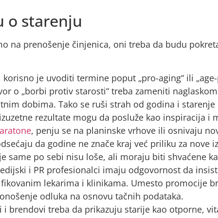
 o starenju
mo na prenošenje činjenica, oni treba da budu pokret
korisno je uvoditi termine poput „pro-aging“ ili „age-p
or o „borbi protiv starosti“ treba zameniti naglaskom 
tnim dobima. Tako se ruši strah od godina i starenje 
žu izuzetne rezultate mogu da posluže kao inspiracija i
maratone
, penju se na planinske vrhove ili osnivaju nov
podsećaju da godine ne znače kraj već priliku za nove i
je same po sebi nisu loše, ali moraju biti shvaćene ka
edijski i PR profesionalci imaju odgovornost da insist
rtifikovanim lekarima i klinikama. Umesto promocije b
 donošenje odluka na osnovu tačnih podataka.
 i brendovi treba da prikazuju starije kao otporne, vit