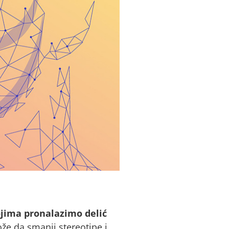
ojima pronalazimo delić
e da smanji stereotipe i