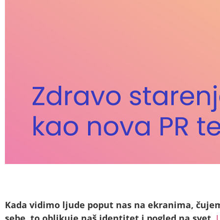
Kada vidimo ljude poput nas na ekranima, čujem
sebe, to oblikuje naš identitet i pogled na svet
.