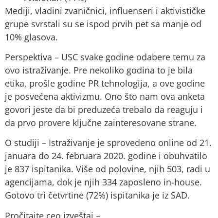
Mediji, vladini zvaničnici, influenseri i aktivističke
grupe svrstali su se ispod prvih pet sa manje od
10% glasova.
Perspektiva – USC svake godine odabere temu za
ovo istraživanje. Pre nekoliko godina to je bila
etika, prošle godine PR tehnologija, a ove godine
je posvećena aktivizmu. Ono što nam ova anketa
govori jeste da bi preduzeća trebalo da reaguju i
da prvo provere ključne zainteresovane strane.
O studiji – Istraživanje je sprovedeno online od 21.
januara do 24. februara 2020. godine i obuhvatilo
je 837 ispitanika. Više od polovine, njih 503, radi u
agencijama, dok je njih 334 zaposleno in-house.
Gotovo tri četvrtine (72%) ispitanika je iz SAD.
Pročitajte ceo izveštaj –