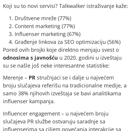
Koji su to novi servisi? Talkwalker istraživanje kaže:
Društvene mreže (77%)
Content marketing (77%)
Influenser marketing (67%)
Građenje linkova za SEO optimizaciju (56%)
Pored ovih brojki koje direktno menjaju svest o
odnosima s javnošću
u 2020. godini u izveštaju
su se našle još neke interesantne statistike:
Merenje –
PR
stručnjaci se i dalje u najvećem
broju slučajeva referišu na tradicionalne medije, a
samo 38% njihovih izveštaja se bavi analitikama
influenser kampanja.
Influencer engagement – u najvećem broju
slučajeva PR službe ostvaruju saradnje sa
influenserima sa ciljem povećanja interakcije sa