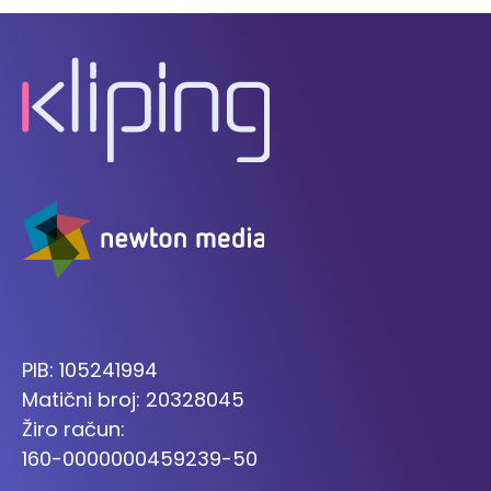
PIB: 105241994
Matični broj: 20328045
Žiro račun:
160-0000000459239-50