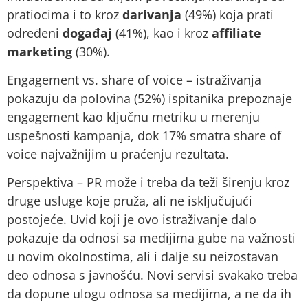
pratiocima i to kroz
darivanja
(49%) koja prati
određeni
događaj
(41%), kao i kroz
affiliate
marketing
(30%).
Engagement vs. share of voice – istraživanja
pokazuju da polovina (52%) ispitanika prepoznaje
engagement kao ključnu metriku u merenju
uspešnosti kampanja, dok 17% smatra share of
voice najvažnijim u praćenju rezultata.
Perspektiva – PR može i treba da teži širenju kroz
druge usluge koje pruža, ali ne isključujući
postojeće. Uvid koji je ovo istraživanje dalo
pokazuje da odnosi sa medijima gube na važnosti
u novim okolnostima, ali i dalje su neizostavan
deo odnosa s javnošću. Novi servisi svakako treba
da dopune ulogu odnosa sa medijima, a ne da ih