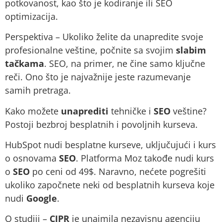
potkovanost, kao što je kodiranje ili SEO
optimizacija.
Perspektiva – Ukoliko želite da unapredite svoje
profesionalne veštine, počnite sa svojim
slabim
tačkama
. SEO, na primer, ne čine samo ključne
reči. Ono što je najvažnije jeste razumevanje
samih pretraga.
Kako možete
unaprediti
tehničke i
SEO
veštine?
Postoji bezbroj besplatnih i povoljnih kurseva.
HubSpot nudi besplatne kurseve, uključujući i kurs
o osnovama
SEO
. Platforma Moz takođe nudi kurs
o
SEO
po ceni od 49$. Naravno, nećete pogrešiti
ukoliko započnete neki od besplatnih kurseva koje
nudi
Google
.
O studiji –
CIPR
je unajmila nezavisnu agenciju