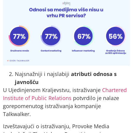
Najsnažniji i najslabiji
atributi odnosa s
javnošću
U Ujedinjenom Kraljevstvu, istraživanje
Chartered
Institute of Public Relations
potvrdilo je nalaze
gorepomenutog istraživanja kompanije
Talkwalker.
Izveštavajući o istraživanju, Provoke Media