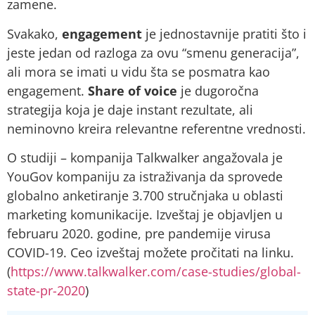
zamene.
Svakako,
engagement
je jednostavnije pratiti što i
jeste jedan od razloga za ovu “smenu generacija”,
ali mora se imati u vidu šta se posmatra kao
engagement.
Share of voice
je dugoročna
strategija koja je daje instant rezultate, ali
neminovno kreira relevantne referentne vrednosti.
O studiji – kompanija Talkwalker angažovala je
YouGov kompaniju za istraživanja da sprovede
globalno anketiranje 3.700 stručnjaka u oblasti
marketing komunikacije. Izveštaj je objavljen u
februaru 2020. godine, pre pandemije virusa
COVID-19. Ceo izveštaj možete pročitati na linku.
(
https://www.talkwalker.com/case-studies/global-
state-pr-2020
)