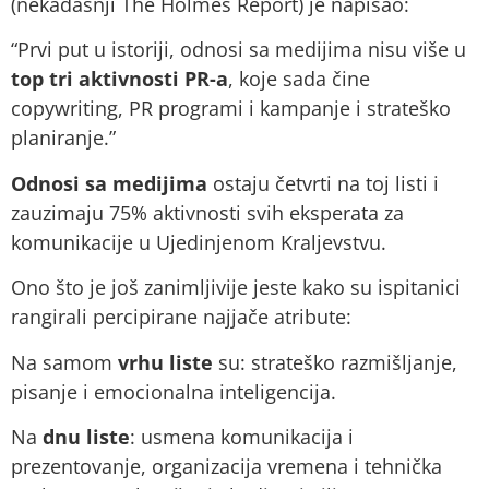
(nekadašnji The Holmes Report) je napisao:
“Prvi put u istoriji, odnosi sa medijima nisu više u
top tri aktivnosti PR-a
, koje sada čine
copywriting, PR programi i kampanje i strateško
planiranje.”
Odnosi sa medijima
ostaju četvrti na toj listi i
zauzimaju 75% aktivnosti svih eksperata za
komunikacije u Ujedinjenom Kraljevstvu.
Ono što je još zanimljivije jeste kako su ispitanici
rangirali percipirane najjače atribute:
Na samom
vrhu liste
su: strateško razmišljanje,
pisanje i emocionalna inteligencija.
Na
dnu liste
: usmena komunikacija i
prezentovanje, organizacija vremena i tehnička