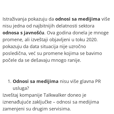
Istraživanja pokazuju da
odnosi sa medijima
više
nisu jedna od najbitnijih delatnosti sektora
odnosa s javnošću
. Ova godina donela je mnoge
promene, ali izveštaji objavljeni u toku 2020.
pokazuju da data situacija nije uzročno
posledična, već su promene kojima se bavimo
počele da se dešavaju mnogo ranije.
Odnosi sa medijima
nisu više glavna PR
usluga?
Izveštaj kompanije Talkwalker doneo je
iznenađujuće zaključke – odnosi sa medijima
zamenjeni su drugim servisima.