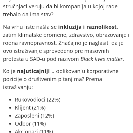
stručnjaci veruju da bi kompanija u kojoj rade
trebalo da ima stav?
Na vrhu liste našla se
inkluzija i raznolikost
,
zatim klimatske promene, zdravstvo, obrazovanje i
rodna ravnopravnost. Značajno je naglasiti da je
ovo istraživanje sprovedeno pre masovnih
protesta u SAD-u pod nazivom
Black lives matter
.
Ko je
najuticajniji
u oblikovanju korporativne
pozicije o društvenim pitanjima? Prema
istraživanju:
Rukovodioci (22%)
Klijent (21%)
Zaposleni (12%)
Odbor (11%)
Akcionari (11%)