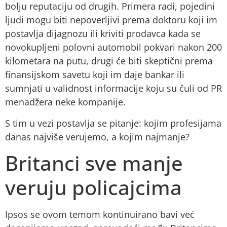
bolju reputaciju od drugih. Primera radi, pojedini
ljudi mogu biti nepoverljivi prema doktoru koji im
postavlja dijagnozu ili kriviti prodavca kada se
novokupljeni polovni automobil pokvari nakon 200
kilometara na putu, drugi će biti skeptični prema
finansijskom savetu koji im daje bankar ili
sumnjati u validnost informacije koju su čuli od PR
menadžera neke kompanije.
S tim u vezi postavlja se pitanje: kojim profesijama
danas najviše verujemo, a kojim najmanje?
Britanci sve manje
veruju policajcima
Ipsos se ovom temom kontinuirano bavi već