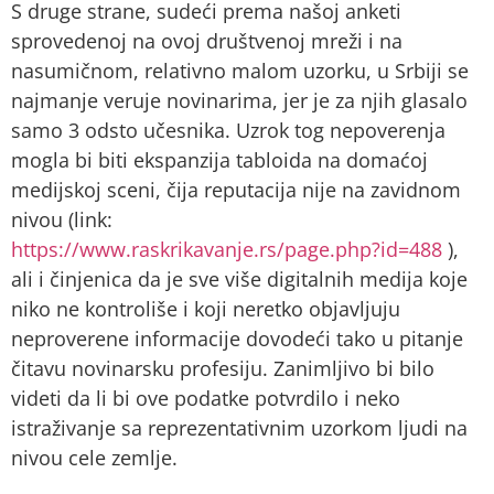
S druge strane, sudeći prema našoj anketi
sprovedenoj na ovoj društvenoj mreži i na
nasumičnom, relativno malom uzorku, u Srbiji se
najmanje veruje novinarima, jer je za njih glasalo
samo 3 odsto učesnika. Uzrok tog nepoverenja
mogla bi biti ekspanzija tabloida na domaćoj
medijskoj sceni, čija reputacija nije na zavidnom
nivou (link:
https://www.raskrikavanje.rs/page.php?id=488
),
ali i činjenica da je sve više digitalnih medija koje
niko ne kontroliše i koji neretko objavljuju
neproverene informacije dovodeći tako u pitanje
čitavu novinarsku profesiju. Zanimljivo bi bilo
videti da li bi ove podatke potvrdilo i neko
istraživanje sa reprezentativnim uzorkom ljudi na
nivou cele zemlje.