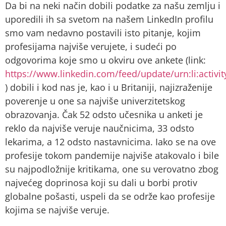
Da bi na neki način dobili podatke za našu zemlju i
uporedili ih sa svetom na našem LinkedIn profilu
smo vam nedavno postavili isto pitanje, kojim
profesijama najviše verujete, i sudeći po
odgovorima koje smo u okviru ove ankete (link:
https://www.linkedin.com/feed/update/urn:li:activ
) dobili i kod nas je, kao i u Britaniji, najizraženije
poverenje u one sa najviše univerzitetskog
obrazovanja. Čak 52 odsto učesnika u anketi je
reklo da najviše veruje naučnicima, 33 odsto
lekarima, a 12 odsto nastavnicima. Iako se na ove
profesije tokom pandemije najviše atakovalo i bile
su najpodložnije kritikama, one su verovatno zbog
najvećeg doprinosa koji su dali u borbi protiv
globalne pošasti, uspeli da se održe kao profesije
kojima se najviše veruje.