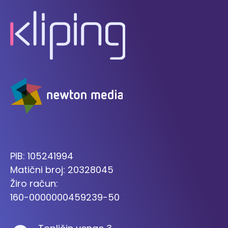
PIB: 105241994
Matični broj: 20328045
Žiro račun:
160-0000000459239-50