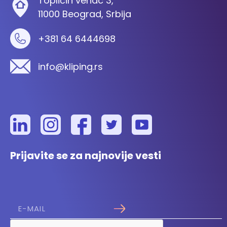
Topličin venac 3,
11000 Beograd, Srbija
+381 64 6444698
info@kliping.rs
Prijavite se za najnovije vesti