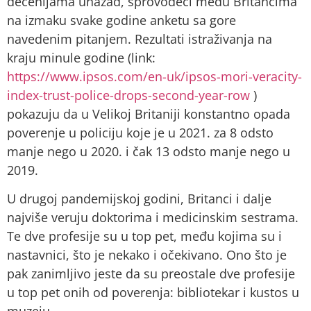
decenijama unazad, sprovodeći među Britancima
na izmaku svake godine anketu sa gore
navedenim pitanjem. Rezultati istraživanja na
kraju minule godine (link:
https://www.ipsos.com/en-uk/ipsos-mori-veracity-
index-trust-police-drops-second-year-row
)
pokazuju da u Velikoj Britaniji konstantno opada
poverenje u policiju koje je u 2021. za 8 odsto
manje nego u 2020. i čak 13 odsto manje nego u
2019.
U drugoj pandemijskoj godini, Britanci i dalje
najviše veruju doktorima i medicinskim sestrama.
Te dve profesije su u top pet, među kojima su i
nastavnici, što je nekako i očekivano. Ono što je
pak zanimljivo jeste da su preostale dve profesije
u top pet onih od poverenja: bibliotekar i kustos u