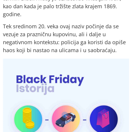
kao dan kada je palo tržište zlata krajem 1869.
godine.
Tek sredinom 20. veka ovaj naziv počinje da se
vezuje za prazničnu kupovinu, ali i dalje u
negativnom kontekstu: policija ga koristi da opiše
haos koji bi nastao na ulicama i u saobraćaju.