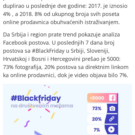
duplirao u poslednje dve godine: 2017. je iznosio
4% , a 2018. 8% od ukupnog broja svih poseta
online prodavnica obuhvaćenih istraživanjem.
Da Srbija i region prate trend pokazuje analiza
Facebook postova. U poslednjih 7 dana broj
postova sa #BlackFriday u Srbiji, Sloveniji,
Hrvatskoj i Bosni i Hercegovini prešao je 5000:
73% fotografija, 20% postova sa direktnim linkom
ka online prodavnici, dok je video objava bilo 7%.