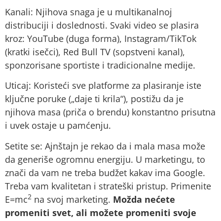
Kanali: Njihova snaga je u multikanalnoj
distribuciji i doslednosti. Svaki video se plasira
kroz: YouTube (duga forma), Instagram/TikTok
(kratki isečci), Red Bull TV (sopstveni kanal),
sponzorisane sportiste i tradicionalne medije.
Uticaj: Koristeći sve platforme za plasiranje iste
ključne poruke („daje ti krila“), postižu da je
njihova masa (priča o brendu) konstantno prisutna
i uvek ostaje u pamćenju.
Setite se: Ajnštajn je rekao da i mala masa može
da generiše ogromnu energiju. U marketingu, to
znači da vam ne treba budžet kakav ima Google.
Treba vam kvalitetan i strateški pristup. Primenite
2
E=mc
na svoj marketing.
Možda nećete
promeniti svet, ali možete promeniti svoje