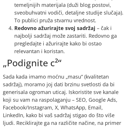
temeljnijih materijala (duži blog postovi,
sveobuhvatni vodiči, detaljne studije slučaja).
To publici pruža stvarnu vrednost.
Redovno ažurirajte svoj sadržaj
– čak i
najbolji sadržaj može zastariti. Redovno ga
pregledajte i ažurirajte kako bi ostao
relevantan i koristan.
„Podignite c²“
Sada kada imamo moćnu „masu“ (kvalitetan
sadržaj), moramo joj dati brzinu svetlosti da bi
generisala ogroman uticaj. Iskoristite sve kanale
koji su vam na raspolaganju – SEO, Google Ads,
Facebook/Instagram, X, WhatsApp, Email,
LinkedIn, kako bi vaš sadržaj stigao do što više
ljudi. Reciklirajte ga na različite načine, na primer