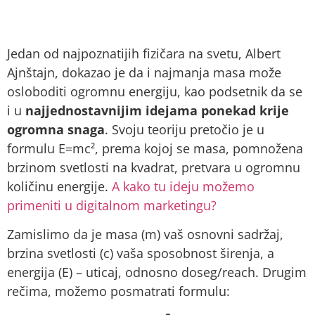
Jedan od najpoznatijih fizičara na svetu, Albert
Ajnštajn, dokazao je da i najmanja masa može
osloboditi ogromnu energiju, kao podsetnik da se
i u
najjednostavnijim idejama ponekad krije
ogromna snaga
. Svoju teoriju pretočio je u
formulu E=mc², prema kojoj se masa, pomnožena
brzinom svetlosti na kvadrat, pretvara u ogromnu
količinu energije.
A kako tu ideju možemo
primeniti u digitalnom marketingu?
Zamislimo da je masa (m) vaš osnovni sadržaj,
brzina svetlosti (c) vaša sposobnost širenja, a
energija (E) – uticaj, odnosno doseg/reach. Drugim
rečima, možemo posmatrati formulu: