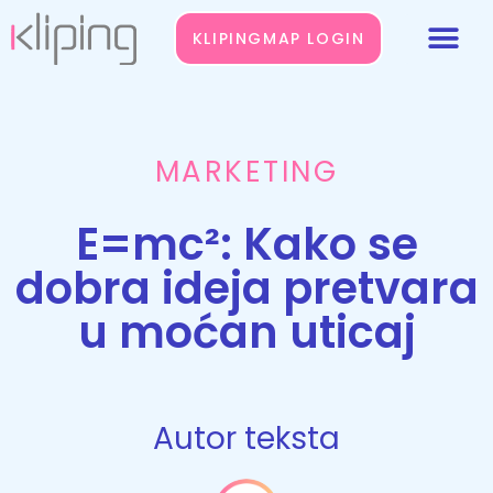
KLIPINGMAP LOGIN
MARKETING
E=mc²: Kako se
dobra ideja pretvara
u moćan uticaj
Autor teksta