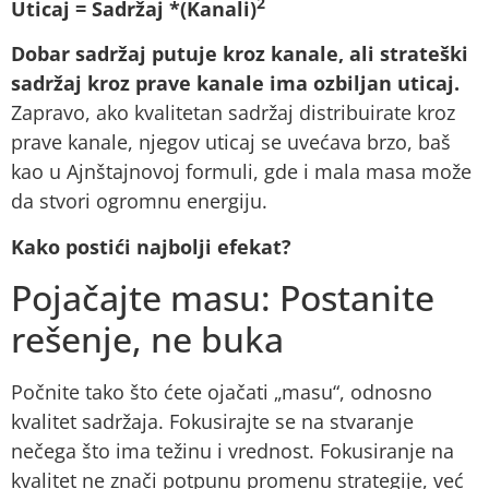
2
Uticaj = Sadržaj *(Kanali)
Dobar sadržaj putuje kroz kanale, ali strateški
sadržaj kroz prave kanale ima ozbiljan uticaj.
Zapravo, ako kvalitetan sadržaj distribuirate kroz
prave kanale, njegov uticaj se uvećava brzo, baš
kao u Ajnštajnovoj formuli, gde i mala masa može
da stvori ogromnu energiju.
Kako postići najbolji efekat?
Pojačajte masu: Postanite
rešenje, ne buka
Počnite tako što ćete ojačati „masu“, odnosno
kvalitet sadržaja. Fokusirajte se na stvaranje
nečega što ima težinu i vrednost. Fokusiranje na
kvalitet ne znači potpunu promenu strategije, već