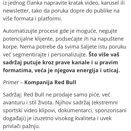
iz jednog članka napravite kratak video, karusel ili
newsletter, tako da poruka dopre do publike na
više formata i platformi.
Automatizujte procese gde je moguće, negujte
potencijalne klijente, podsećajte ih na napuštene
korpe. Nema potrebe da svima šaljete istu poruku
već segmentirajte i personalizujte.
Što više vaš
sadržaj putuje kroz prave kanale i u pravim
formatima, veća je njegova energija i uticaj.
Primer
–
Kompanija Red Bull
Sadržaj: Red Bull ne prodaje samo piće, već
avanturu i stil života. Njihov sadržaj (ekstremni
sportski video klipovi, dokumentarci, sponzorisani
događaji) je izuzetno visokog kvaliteta i uvek
privlači pažnju.