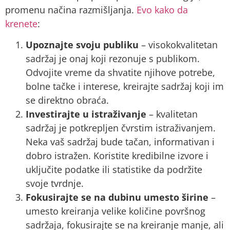
promenu načina razmišljanja.
Evo kako da
krenete
:
Upoznajte svoju publiku
– visokokvalitetan
sadržaj je onaj koji rezonuje s publikom.
Odvojite vreme da shvatite njihove potrebe,
bolne tačke i interese, kreirajte sadržaj koji im
se direktno obraća.
Investirajte u istraživanje
– kvalitetan
sadržaj je potkrepljen čvrstim istraživanjem.
Neka vaš sadržaj bude tačan, informativan i
dobro istražen. Koristite kredibilne izvore i
uključite podatke ili statistike da podržite
svoje tvrdnje.
Fokusirajte se na dubinu umesto širine
–
umesto kreiranja velike količine površnog
sadržaja, fokusirajte se na kreiranje manje, ali