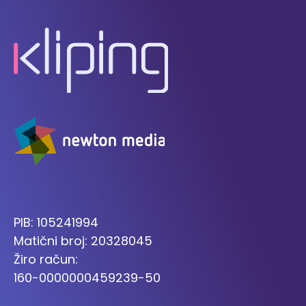
PIB: 105241994
Matični broj: 20328045
Žiro račun:
160-0000000459239-50