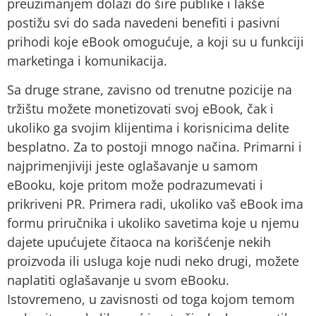
preuzimanjem dolazi do šire publike i lakše
postižu svi do sada navedeni benefiti i pasivni
prihodi koje eBook omogućuje, a koji su u funkciji
marketinga i komunikacija.
Sa druge strane, zavisno od trenutne pozicije na
tržištu možete monetizovati svoj eBook, čak i
ukoliko ga svojim klijentima i korisnicima delite
besplatno. Za to postoji mnogo načina. Primarni i
najprimenjiviji jeste oglašavanje u samom
eBooku, koje pritom može podrazumevati i
prikriveni PR. Primera radi, ukoliko vaš eBook ima
formu priručnika i ukoliko savetima koje u njemu
dajete upućujete čitaoca na korišćenje nekih
proizvoda ili usluga koje nudi neko drugi, možete
naplatiti oglašavanje u svom eBooku.
Istovremeno, u zavisnosti od toga kojom temom