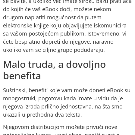
se bavite, a ukoliko već imate široku bazu pratilaca
do kojih će vaš eBook doći, možete nekom
drugom naplatiti mogućnost da putem
elektronske knjige koju objavljujete iskomunicira
sa vašom postojećom publikom. Istovremeno, vi
ćete besplatno dopreti do njegove, naravno
ukoliko vam se ciljne grupe podudaraju.
Malo truda, a dovoljno
benefita
Suštinski, benefiti koje vam može doneti eBook su
mnogostruki, pogotovu kada imate u vidu da je
njegova izrada prlično jednostavna, na šta smo
ukazali u prethodna dva teksta.
Njegovom distribucijom možete privući nove