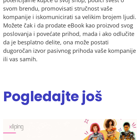
potencijalne kupce u svoj shop, podići svest o
svom brendu, promovisati stručnost vaše
kompanije i iskomunicirati sa velikim brojem ljudi.
Možete čak i da prodate eBook kao proizvod svog
poslovanja i povećate prihod, mada i ako odlučite
da je besplatno delite, ona može postati
dugoročan izvor pasivnog prihoda vaše kompanije
ili vas samih.
Pogledajte još