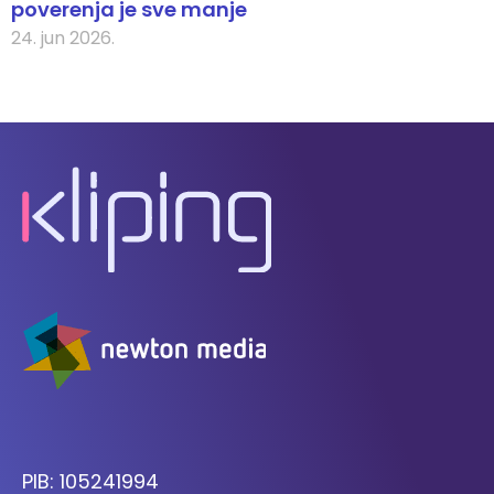
poverenja je sve manje
24. jun 2026.
PIB: 105241994