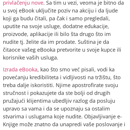
privlačenju nove
. Sa tim u vezi, veoma je bitno da
u svoj eBook uključite poziv na akciju i da ljude
koji ga budu čitali, pa čak i samo pregledali,
uputite na svoje usluge, dodatne edukacije,
proizvode, aplikacije ili bilo šta drugo što im
nudite tj. želite da im prodate. Suština je da
čitaoce vašeg eBooka pretvorite u svoje kupce ili
korisnike vaših usluga.
Izrada eBooka
, kao što smo već pisali, vodi ka
povećanju kredibiliteta i vidljivosti na tržištu, što
treba dalje iskoristiti. Njime apostrofirate svoju
stručnost i pokazujete da ste bolji od drugih
pružajući klijentima ubedljiv razlog da posluju
upravo sa vama i da se upoznaju sa ostalim
stvarima i uslugama koje nudite. Objavljivanje e-
Knjige može znatno da unapredi vaše poslovanje i