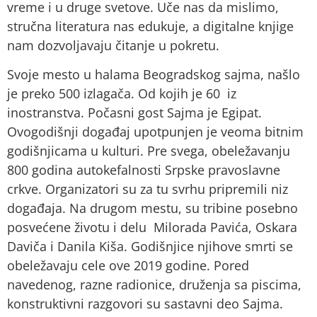
vreme i u druge svetove. Uče nas da mislimo,
stručna literatura nas edukuje, a digitalne knjige
nam dozvoljavaju čitanje u pokretu.
Svoje mesto u halama Beogradskog sajma, našlo
je preko 500 izlagača. Od kojih je 60 iz
inostranstva. Počasni gost Sajma je Egipat.
Ovogodišnji događaj upotpunjen je veoma bitnim
godišnjicama u kulturi. Pre svega, obeležavanju
800 godina autokefalnosti Srpske pravoslavne
crkve. Organizatori su za tu svrhu pripremili niz
događaja. Na drugom mestu, su tribine posebno
posvećene životu i delu Milorada Pavića, Oskara
Daviča i Danila Kiša. Godišnjice njihove smrti se
obeležavaju cele ove 2019 godine. Pored
navedenog, razne radionice, druženja sa piscima,
konstruktivni razgovori su sastavni deo Sajma.