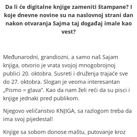
Da li će digitalne knjige zameniti štampane? I
koje dnevne novine su na naslovnoj strani dan
nakon otvaranja Sajma taj događaj imale kao
vest?
Međunarodni, grandiozni, a samo naš Sajam
knjiga, otvorio je vrata svojoj mnogobrojnoj
publici 20. oktobra. Susreti i druženja trajaće sve
do 27. oktobra. Slogan je veoma interesantan
„Pismo = glava“. Kao da nam želi reći da su pisci i
knjige jednaki pred publikom.
Njegovo veličanstvo KNJIGA, sa razlogom treba da
ima svoj pijedestal!
Knjige sa sobom donose maštu, putovanje kroz