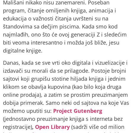
Mališani nikako nisu zanemareni. Poseban
program, čitanje omiljenih knjiga, animacija i
edukacija o važnosti čitanja uvršteni su na
štandovima sa dečjim piscima. Kada smo kod
najmlađih, ono što će ovoj generaciji Z i sledećim
biti veoma interesantno i možda još bliže, jesu
digitalne knjige.
Danas, kada se sve vrti oko digitala i vizuelizacije i
izdavači su morali da se prilagode. Postoje brojni
sajtovi koji grupišu stotine hiljada knjiga i jednim
klikom se obavlja kupovina (kao bilo koja druga
online prodaja), a zatim se prostim preuzimanjem
dobija primerak. Samo neki od sajtova na koje Vas
možemo uputiti su:
Project Gutenberg
(jednostavno preuzimanje knjiga s interneta bez
registracije)
,
Open Library
(sadrži više od milion