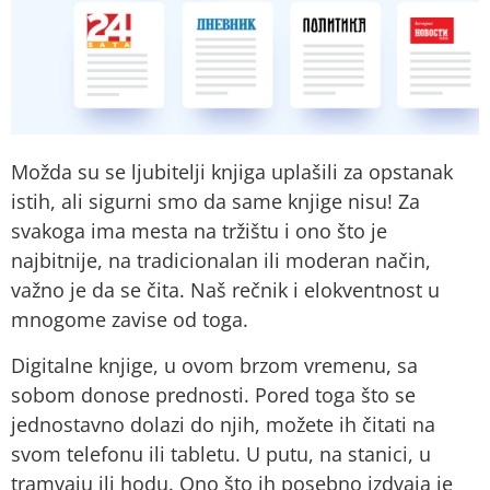
Možda su se ljubitelji knjiga uplašili za opstanak
istih, ali sigurni smo da same knjige nisu! Za
svakoga ima mesta na tržištu i ono što je
najbitnije, na tradicionalan ili moderan način,
važno je da se čita. Naš rečnik i elokventnost u
mnogome zavise od toga.
Digitalne knjige, u ovom brzom vremenu, sa
sobom donose prednosti. Pored toga što se
jednostavno dolazi do njih, možete ih čitati na
svom telefonu ili tabletu. U putu, na stanici, u
tramvaju ili hodu. Ono što ih posebno izdvaja je