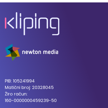
PIB: 105241994
Matični broj: 20328045
Žiro račun:
160-0000000459239-50