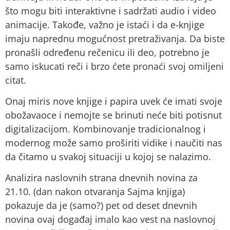
što mogu biti interaktivne i sadržati audio i video
animacije. Takođe, važno je istaći i da e-knjige
imaju naprednu mogućnost pretraživanja. Da biste
pronašli određenu rečenicu ili deo, potrebno je
samo iskucati reči i brzo ćete pronaći svoj omiljeni
citat.
Onaj miris nove knjige i papira uvek će imati svoje
obožavaoce i nemojte se brinuti neće biti potisnut
digitalizacijom. Kombinovanje tradicionalnog i
modernog može samo proširiti vidike i naučiti nas
da čitamo u svakoj situaciji u kojoj se nalazimo.
Analizira naslovnih strana dnevnih novina za
21.10. (dan nakon otvaranja Sajma knjiga)
pokazuje da je (samo?) pet od deset dnevnih
novina ovaj događaj imalo kao vest na naslovnoj