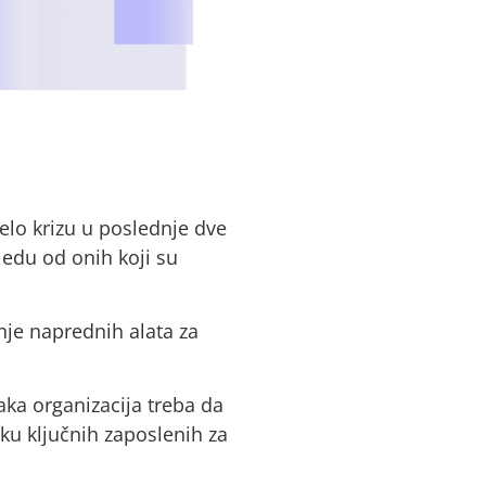
elo krizu u poslednje dve
edu od onih koji su
nje naprednih alata za
aka organizacija treba da
uku ključnih zaposlenih za