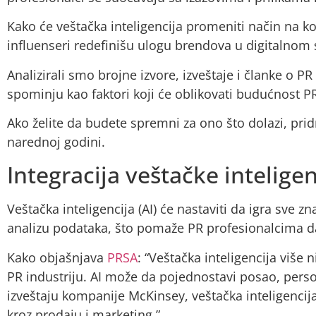
Kako će veštačka inteligencija promeniti način na ko
influenseri redefinišu ulogu brendova u digitalnom 
Analizirali smo brojne izvore, izveštaje i članke o P
spominju kao faktori koji će oblikovati budućnost PR
Ako želite da budete spremni za ono što dolazi, pri
narednoj godini.
Integracija veštačke inteligenc
Veštačka inteligencija (AI) će nastaviti da igra sve z
analizu podataka, što pomaže PR profesionalcima 
Kako objašnjava
PRSA
: “Veštačka inteligencija više 
PR industriju. AI može da pojednostavi posao, pers
izveštaju kompanije McKinsey, veštačka inteligencij
kroz prodaju i marketing.”