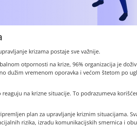
a
upravljanje krizama postaje sve važnije.
balnom otpornosti na krize, 96% organizacija je doživ
znatno dužim vremenom oporavka i većom štetom po ugl
o reaguju na krizne situacije. To podrazumeva korišće
ripremljen plan za upravljanje kriznim situacijama. Sv
ncijalnih rizika, izradu komunikacijskih smernica i ob