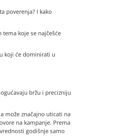
ta poverenja? I kako
ih tema koje se najčešće
 koji će dominirati u
mogućavaju bržu i precizniju
oja može značajno uticati na
dgovore na kampanje. Prema
e vrednosti godišnje samo