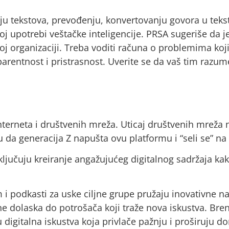
 tekstova, prevođenju, konvertovanju govora u tekst, 
oj upotrebi veštačke inteligencije. PRSA sugeriše da je
oj organizaciji. Treba voditi računa o problemima koji 
parentnost i pristrasnost. Uverite se da vaš tim razum
nterneta i društvenih mreža. Uticaj društvenih mreža n
da generacija Z napušta ovu platformu i “seli se” na 
ključuju kreiranje angažujućeg digitalnog sadržaja kako
i podkasti za uske ciljne grupe pružaju inovativne n
ine dolaska do potrošača koji traže nova iskustva. Bre
digitalna iskustva koja privlače pažnju i proširuju d