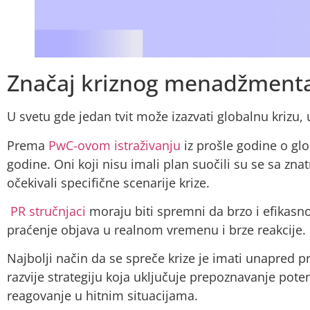
Značaj kriznog menadžment
U svetu gde jedan tvit može izazvati globalnu krizu, 
Prema
PwC-ovom istraživanju
iz prošle godine o glo
godine. Oni koji nisu imali plan suočili su se sa 
očekivali specifične scenarije krize.
PR stručnjaci
moraju biti spremni da brzo i efikasn
praćenje objava u realnom vremenu i brze reakcije.
Najbolji način da se spreče krize je imati unapred p
razvije strategiju koja uključuje prepoznavanje pote
reagovanje u hitnim situacijama.