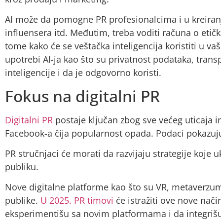
AI može da pomogne PR profesionalcima i u kreiranju
influensera itd. Međutim, treba voditi računa o etičk
tome kako će se veštačka inteligencija koristiti u vaš
upotrebi AI-ja kao što su privatnost podataka, trans
inteligencije i da je odgovorno koristi.
Fokus na digitalni PR
Digitalni PR
postaje ključan zbog sve većeg uticaja i
Facebook-a čija popularnost opada. Podaci pokazuju 
PR stručnjaci će morati da razvijaju strategije koje u
publiku.
Nove digitalne platforme kao što su VR, metaverzum 
publike.
U 2025. PR timovi
će istražiti ove nove nač
eksperimentišu sa novim platformama i da integrišu 