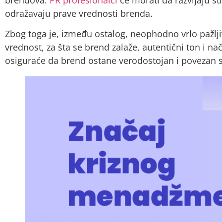
odražavaju prave vrednosti brenda.
Zbog toga je, između ostalog, neophodno vrlo pažljiv
vrednost, za šta se brend zalaže, autentični ton i n
osiguraće da brend ostane verodostojan i povezan 