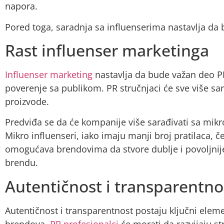
napora.
Pored toga, saradnja sa influenserima nastavlja da 
Rast influenser marketinga
Influenser marketing
nastavlja da bude važan deo PR
poverenje sa publikom. PR stručnjaci će sve više sar
proizvode.
Predviđa se da će kompanije više sarađivati sa mikr
Mikro influenseri, iako imaju manji broj pratilaca,
omogućava brendovima da stvore dublje i povoljnij
brendu.
Autentičnost i transparentno
Autentičnost i transparentnost postaju ključni ele
brendova.
PR profesionalci
će morati da razvijaju s