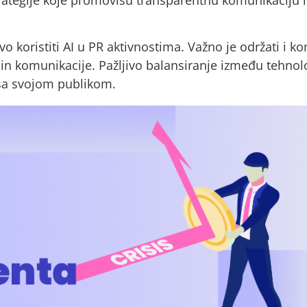
o koristiti AI u PR aktivnostima. Važno je održati i 
ačin komunikacije. Pažljivo balansiranje između tehnolo
sa svojom publikom.