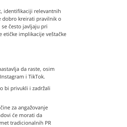
identifikaciji relevantnih
 dobro kreirati pravilnik o
se često javljaju pri
e etičke implikacije veštačke
astavlja da raste, osim
Instagram i TikTok.
 bi privukli i zadržali
ačine za angažovanje
ndovi će morati da
omet tradicionalnih PR