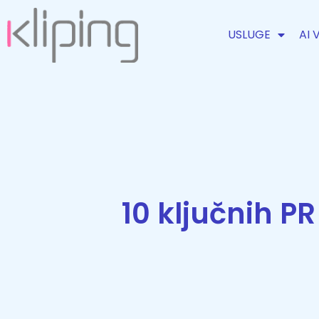
USLUGE
AI 
10 ključnih P