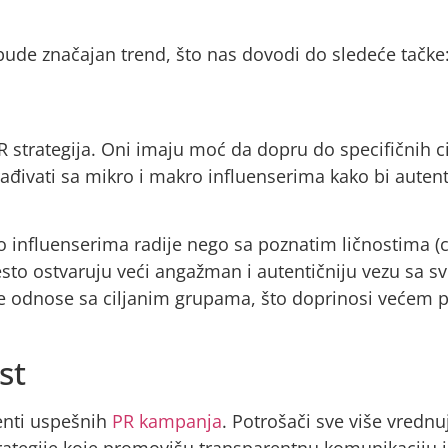
bude značajan trend, što nas dovodi do sledeće tačke
 strategija. Oni imaju moć da dopru do specifičnih ci
ađivati sa mikro i makro influenserima kako bi autent
o influenserima radije nego sa poznatim ličnostima (c
 često ostvaruju veći angažman i autentičniju vezu sa 
e odnose sa ciljanim grupama, što doprinosi većem po
st
menti uspešnih
PR kampanja
. Potrošači sve više vrednu
trategije koje promovišu transparentnu komunikaciju i