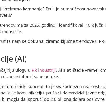
ji kreiramo kampanje? Da li je autentičnost nova valu
svetu?
R trendovima za 2025. godinu i identifikovali 10 ključn
 industrije.
družite nam se dok analiziramo ključne trendove u PR-u
ije (AI)
načajniju ulogu u
PR industriji
. AI alati štede vreme, o
da donose informisane odluke.
nije futuristički koncept; to je svakodnevna realnost k
onalizuje komunikaciju, pa čak i da predvidi javne o
a bi mogla da isporuči do 2,6 biliona dolara poslovn