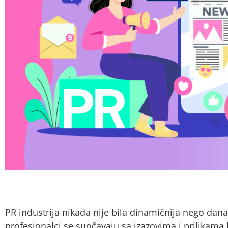
PR industrija nikada nije bila dinamičnija nego da
profesionalci se suočavaju sa izazovima i prilikama