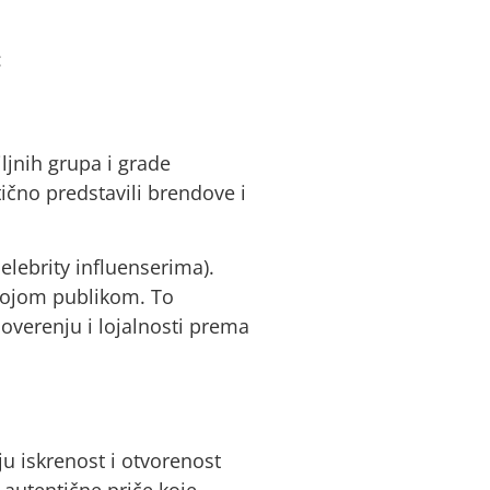
:
ljnih grupa i grade
ično predstavili brendove i
elebrity influenserima).
svojom publikom. To
verenju i lojalnosti prema
ju iskrenost i otvorenost
 autentične priče koje