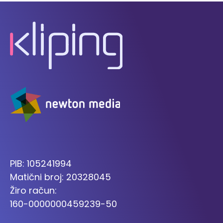
PIB: 105241994
Matični broj: 20328045
Žiro račun:
160-0000000459239-50