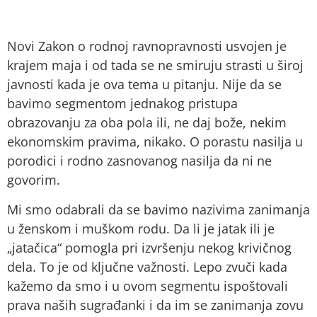
Novi Zakon o rodnoj ravnopravnosti usvojen je
krajem maja i od tada se ne smiruju strasti u široj
javnosti kada je ova tema u pitanju. Nije da se
bavimo segmentom jednakog pristupa
obrazovanju za oba pola ili, ne daj bože, nekim
ekonomskim pravima, nikako. O porastu nasilja u
porodici i rodno zasnovanog nasilja da ni ne
govorim.
Mi smo odabrali da se bavimo nazivima zanimanja
u ženskom i muškom rodu. Da li je jatak ili je
„jatačica“ pomogla pri izvršenju nekog krivičnog
dela. To je od ključne važnosti. Lepo zvuči kada
kažemo da smo i u ovom segmentu ispoštovali
prava naših sugrađanki i da im se zanimanja zovu