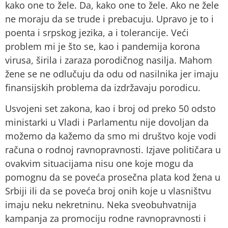
kako one to žele. Da, kako one to žele. Ako ne žele
ne moraju da se trude i prebacuju. Upravo je to i
poenta i srpskog jezika, a i tolerancije. Veći
problem mi je što se, kao i pandemija korona
virusa, širila i zaraza porodičnog nasilja. Mahom
žene se ne odlučuju da odu od nasilnika jer imaju
finansijskih problema da izdržavaju porodicu.
Usvojeni set zakona, kao i broj od preko 50 odsto
ministarki u Vladi i Parlamentu nije dovoljan da
možemo da kažemo da smo mi društvo koje vodi
računa o rodnoj ravnopravnosti. Izjave političara u
ovakvim situacijama nisu one koje mogu da
pomognu da se poveća prosečna plata kod žena u
Srbiji ili da se poveća broj onih koje u vlasništvu
imaju neku nekretninu. Neka sveobuhvatnija
kampanja za promociju rodne ravnopravnosti i