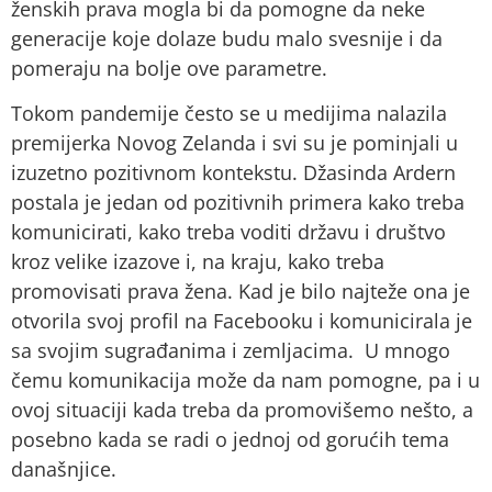
ženskih prava mogla bi da pomogne da neke
generacije koje dolaze budu malo svesnije i da
pomeraju na bolje ove parametre.
Tokom pandemije često se u medijima nalazila
premijerka Novog Zelanda i svi su je pominjali u
izuzetno pozitivnom kontekstu. Džasinda Ardern
postala je jedan od pozitivnih primera kako treba
komunicirati, kako treba voditi državu i društvo
kroz velike izazove i, na kraju, kako treba
promovisati prava žena. Kad je bilo najteže ona je
otvorila svoj profil na Facebooku i komunicirala je
sa svojim sugrađanima i zemljacima. U mnogo
čemu komunikacija može da nam pomogne, pa i u
ovoj situaciji kada treba da promovišemo nešto, a
posebno kada se radi o jednoj od gorućih tema
današnjice.