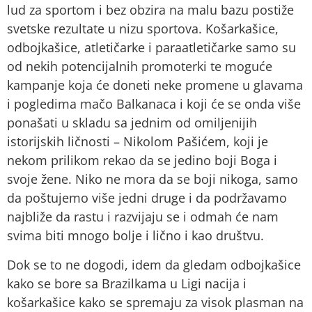
lud za sportom i bez obzira na malu bazu postiže
svetske rezultate u nizu sportova. Košarkašice,
odbojkašice, atletičarke i paraatletičarke samo su
od nekih potencijalnih promoterki te moguće
kampanje koja će doneti neke promene u glavama
i pogledima mačo Balkanaca i koji će se onda više
ponašati u skladu sa jednim od omiljenijih
istorijskih ličnosti – Nikolom Pašićem, koji je
nekom prilikom rekao da se jedino boji Boga i
svoje žene. Niko ne mora da se boji nikoga, samo
da poštujemo više jedni druge i da podržavamo
najbliže da rastu i razvijaju se i odmah će nam
svima biti mnogo bolje i lično i kao društvu.
Dok se to ne dogodi, idem da gledam odbojkašice
kako se bore sa Brazilkama u Ligi nacija i
košarkašice kako se spremaju za visok plasman na