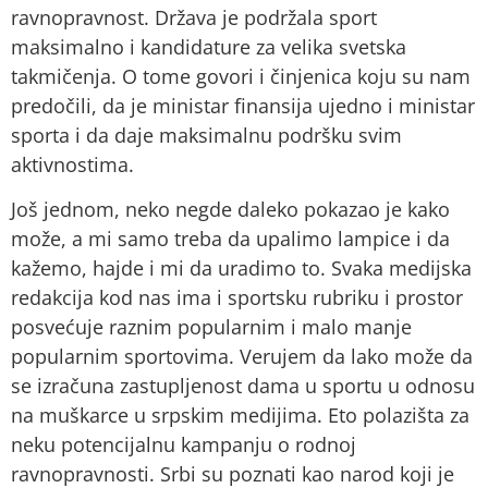
ravnopravnost. Država je podržala sport
maksimalno i kandidature za velika svetska
takmičenja. O tome govori i činjenica koju su nam
predočili, da je ministar finansija ujedno i ministar
sporta i da daje maksimalnu podršku svim
aktivnostima.
Još jednom, neko negde daleko pokazao je kako
može, a mi samo treba da upalimo lampice i da
kažemo, hajde i mi da uradimo to. Svaka medijska
redakcija kod nas ima i sportsku rubriku i prostor
posvećuje raznim popularnim i malo manje
popularnim sportovima. Verujem da lako može da
se izračuna zastupljenost dama u sportu u odnosu
na muškarce u srpskim medijima. Eto polazišta za
neku potencijalnu kampanju o rodnoj
ravnopravnosti. Srbi su poznati kao narod koji je