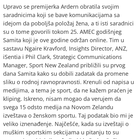
Upravo se premijerka Ardern obratila svojim
saradnicima koji se bave komunikacijama sa
idejom da poboljša položaj žena, a ti isti saradnici
su o tome govorili tokom 25. AMEC godišnjeg
Samita koji je ove godine održan online. Tim u
sastavu Ngaire Kravford, Insights Director, ANZ,
iSentia i Phil Clark, Strategic Communications
Manager, Sport New Zealand približili su prvog
dana Samita kako su dobili zadatak da promene
sliku o rodnoj ravnopravnosti. Krenuli od napisa u
medijima, a tema je sport, da ne kažem praćen je
kliping. Iskreno, nisam mogao da verujem da
svega 15 odsto medija na Novom Zelandu
izveštava o ženskom sportu. Taj podatak bio mi je
veliko iznenađenje. Najčešće, kada su izveštaji o
muškim sportskim sekcijama u pitanju to su