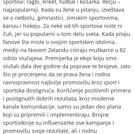
sportovi: ragbi, kriket, fudbal i košarka. Rečju –
najpopularniji. Kada su žene u pitanju, izveštava
se o netbolu, gimnastici, zimskim sportovima,
kanuu i hokeju. Za neke od tih sportova niste ni
čuli, jer su popularni u tom delu sveta. Kada pitaju
fanove šta misle o svojim sportskim idolima,
mediji na Novom Zelandu citiraju muškarce u 82
odsto slučajeva. Premijerka je ekipi koju smo
slušali dala dve godine da poprave te brojeve, zato
što je procenjeno da se prava žena i rodna
ravnopravnost najbolje promovišu kroz sport i
sportska dostignuća. Korišćenje pozitivnih primera
i postignutih dobrih rezultata, kroz moderne
kanale komunikacije, samo su jedan deo plana
koji su pripremili i implementiraju. Brojne
sportistkinje su influenserke ove kampanje i
promovišu svoje rezultate, ali i rodnu