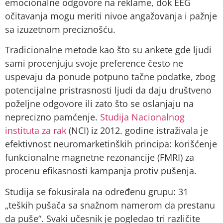
emocionalne odgovore na reklame, dok EEG
očitavanja mogu meriti nivoe angažovanja i pažnje
sa izuzetnom preciznošću.
Tradicionalne metode kao što su ankete gde ljudi
sami procenjuju svoje preference često ne
uspevaju da ponude potpuno tačne podatke, zbog
potencijalne pristrasnosti ljudi da daju društveno
poželjne odgovore ili zato što se oslanjaju na
neprecizno pamćenje.
Studija Nacionalnog
instituta za rak
(NCI) iz 2012. godine istraživala je
efektivnost neuromarketinških principa: korišćenje
funkcionalne magnetne rezonancije (FMRI) za
procenu efikasnosti kampanja protiv pušenja.
Studija se fokusirala na određenu grupu: 31
„teških pušača sa snažnom namerom da prestanu
da puše“. Svaki učesnik je pogledao tri različite