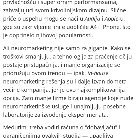
privlačnošću i superiornim performansama,
zahvaljujući svom krivolinijskom dizajnu. Slične
priče o uspehu mogu se naći u
Audiju
i
Apple
-u,
gde su zakrivljenie linije uobličile A4 i iPhone, što
je doprinelo njihovoj popularnosti.
Ali neuromarketing nije samo za gigante. Kako se
troškovi smanjuju, a tehnologija za praćenje očiju
postaje pristupačnija, i manje organizacije se
pridružuju ovom trendu — ipak,
in-house
neuromarketing rešenja su i dalje izvan dometa
većine kompanija, jer je ovo najkomplikovanija
opcija. Zato manje firme biraju agencije koje nude
neuromarketinške usluge i unajmljuju posebne
laboratorije za izvođenje eksperimenata.
Međutim, treba voditi računa o “dobavljaču” i
ograničenjima ovakvih studija — upadljiva