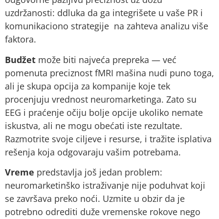
uzdržanosti: ddluka da ga integrišete u vaše PR i
komunikaciono strategije na zahteva analizu više
faktora.
Budžet
može biti najveća prepreka — već
pomenuta preciznost fMRI mašina nudi puno toga,
ali je skupa opcija za kompanije koje tek
procenjuju vrednost neuromarketinga. Zato su
EEG i praćenje očiju bolje opcije ukoliko nemate
iskustva, ali ne mogu obećati iste rezultate.
Razmotrite svoje ciljeve i resurse, i tražite isplativa
rešenja koja odgovaraju vašim potrebama.
Vreme
predstavlja još jedan problem:
neuromarketinško istraživanje nije poduhvat koji
se završava preko noći. Uzmite u obzir da je
potrebno odrediti duže vremenske rokove nego