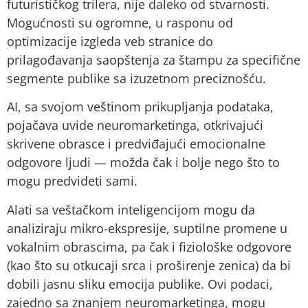
futurističkog trilera, nije daleko od stvarnosti.
Mogućnosti su ogromne, u rasponu od
optimizacije izgleda veb stranice do
prilagođavanja saopštenja za štampu za specifične
segmente publike sa izuzetnom preciznošću.
AI, sa svojom veštinom prikupljanja podataka,
pojačava uvide neuromarketinga, otkrivajući
skrivene obrasce i predviđajući emocionalne
odgovore ljudi — možda čak i bolje nego što to
mogu predvideti sami.
Alati sa veštačkom inteligencijom mogu da
analiziraju mikro-ekspresije, suptilne promene u
vokalnim obrascima, pa čak i fiziološke odgovore
(kao što su otkucaji srca i proširenje zenica) da bi
dobili jasnu sliku emocija publike. Ovi podaci,
zajedno sa znanjem neuromarketinga, mogu