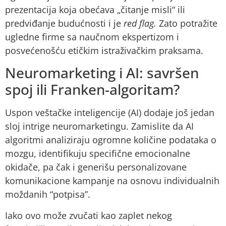
prezentacija koja obećava „čitanje misli“ ili
predviđanje budućnosti i je
red flag.
Zato potražite
ugledne firme sa naučnom ekspertizom i
posvećenošću etičkim istraživačkim praksama.
Neuromarketing i AI: savršen
spoj ili Franken-algoritam?
Uspon veštačke inteligencije (AI) dodaje još jedan
sloj intrige neuromarketingu. Zamislite da AI
algoritmi analiziraju ogromne količine podataka o
mozgu, identifikuju specifične emocionalne
okidače, pa čak i generišu personalizovane
komunikacione kampanje na osnovu individualnih
moždanih “potpisa”.
Iako ovo može zvučati kao zaplet nekog