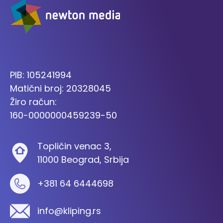
PIB: 105241994
Matični broj: 20328045
Žiro račun:
160-0000000459239-50
Topličin venac 3,
11000 Beograd, Srbija
+381 64 6444698
info@kliping.rs