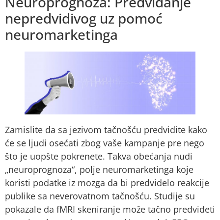
Neuroprognoza: Predviđanje
nepredvidivog uz pomoć
neuromarketinga
Zamislite da sa jezivom tačnošću predvidite kako
će se ljudi osećati zbog vaše kampanje pre nego
što je uopšte pokrenete. Takva obećanja nudi
„neuroprognoza“, polje neuromarketinga koje
koristi podatke iz mozga da bi predvidelo reakcije
publike sa neverovatnom tačnošću. Studije su
pokazale da fMRI skeniranje može tačno predvideti