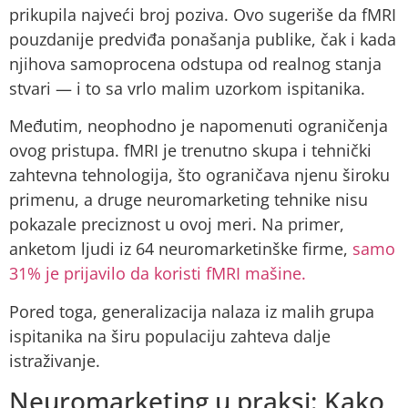
prikupila najveći broj poziva. Ovo sugeriše da fMRI
pouzdanije predviđa ponašanja publike, čak i kada
njihova samoprocena odstupa od realnog stanja
stvari — i to sa vrlo malim uzorkom ispitanika.
Međutim, neophodno je napomenuti ograničenja
ovog pristupa. fMRI je trenutno skupa i tehnički
zahtevna tehnologija, što ograničava njenu široku
primenu, a druge neuromarketing tehnike nisu
pokazale preciznost u ovoj meri. Na primer,
anketom ljudi iz 64 neuromarketinške firme,
samo
31% je prijavilo da koristi fMRI mašine.
Pored toga, generalizacija nalaza iz malih grupa
ispitanika na širu populaciju zahteva dalje
istraživanje.
Neuromarketing u praksi: Kako