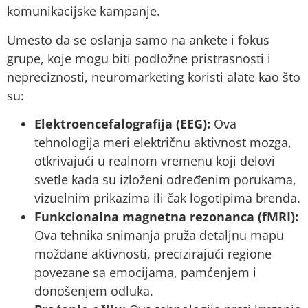
komunikacijske kampanje.
Umesto da se oslanja samo na ankete i fokus
grupe, koje mogu biti podložne pristrasnosti i
nepreciznosti, neuromarketing koristi alate kao što
su:
Elektroencefalografija (EEG):
Ova
tehnologija meri električnu aktivnost mozga,
otkrivajući u realnom vremenu koji delovi
svetle kada su izloženi određenim porukama,
vizuelnim prikazima ili čak logotipima brenda.
Funkcionalna magnetna rezonanca (fMRI):
Ova tehnika snimanja pruža detaljnu mapu
moždane aktivnosti, precizirajući regione
povezane sa emocijama, pamćenjem i
donošenjem odluka.