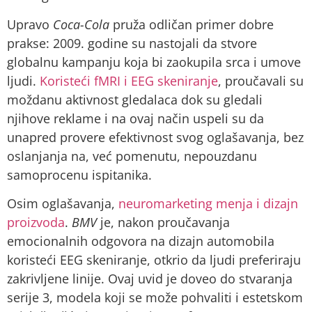
Upravo
Coca-Cola
pruža odličan primer dobre
prakse: 2009. godine su nastojali da stvore
globalnu kampanju koja bi zaokupila srca i umove
ljudi.
Koristeći fMRI i EEG skeniranje
, proučavali su
moždanu aktivnost gledalaca dok su gledali
njihove reklame i na ovaj način uspeli su da
unapred provere efektivnost svog oglašavanja, bez
oslanjanja na, već pomenutu, nepouzdanu
samoprocenu ispitanika.
Osim oglašavanja,
neuromarketing menja i dizajn
proizvoda
.
BMV
je, nakon proučavanja
emocionalnih odgovora na dizajn automobila
koristeći EEG skeniranje, otkrio da ljudi preferiraju
zakrivljene linije. Ovaj uvid je doveo do stvaranja
serije 3, modela koji se može pohvaliti i estetskom