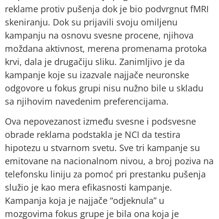
reklame protiv pušenja dok je bio podvrgnut fMRI
skeniranju. Dok su prijavili svoju omiljenu
kampanju na osnovu svesne procene, njihova
moždana aktivnost, merena promenama protoka
krvi, dala je drugačiju sliku. Zanimljivo je da
kampanje koje su izazvale najjače neuronske
odgovore u fokus grupi nisu nužno bile u skladu
sa njihovim navedenim preferencijama.
Ova nepovezanost između svesne i podsvesne
obrade reklama podstakla je NCI da testira
hipotezu u stvarnom svetu. Sve tri kampanje su
emitovane na nacionalnom nivou, a broj poziva na
telefonsku liniju za pomoć pri prestanku pušenja
služio je kao mera efikasnosti kampanje.
Kampanja koja je najjače “odjeknula” u
mozgovima fokus grupe je bila ona koja je