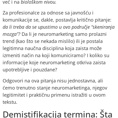
već i na
biološkom nivou.
Za profesionalce za odnose sa javnošću i
komunikacije se, dakle, postavlja kritično pitanje:
da li treba da se upustimo u ovo područje “skeniranja
mozga”?
Da li je neuromarketing samo prolazni
trend (kao što se nekada mislilo) ili je postala
legitimna naučna disciplina koja zaista može
izmeniti način na koji komuniciramo? I koliko su
informacije koje neuromarketing otkriva zaista
upotrebljive i pouzdane?
Odgovori na ova pitanja nisu jednostavna, ali
ćemo trenutno stanje neuromarketinga, njegov
legitimitet i praktičnu primenu istražiti u ovom
tekstu.
Demistifikacija termina: Šta