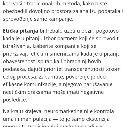
kod vaših tradicionalnih metoda, kako biste
obezbedili dovoljno prostora za analizu podataka i
sprovođenje same kampanje.
Etička pitanja
bi trebalo uzeti u obzir, pogotovo
kada je u pitanju izbor partnera koji će sprovoditi
istraživanja. Izaberite kompanije koji se
pridržavaju etičkim smernicama kada je u pitanju
obaveštenost ispitanika i obrada njihovih
podataka, dajući prioritet transparentnosti tokom
celog procesa. Zapamtite, poverenje je deo
efikasne komunikacije, a njegovo narušavanje
neetičkim praksama može imati negativne
posledice.
Na kraju krajeva, neuromarketing nije kontrola
uma ili manipulacija — to je samo ekstenzija
onoga što tradicionalni marketing radi već