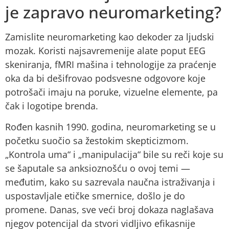
je zapravo neuromarketing?
Zamislite neuromarketing kao dekoder za ljudski
mozak. Koristi najsavremenije alate poput EEG
skeniranja, fMRI mašina i tehnologije za praćenje
oka da bi dešifrovao podsvesne odgovore koje
potrošači imaju na poruke, vizuelne elemente, pa
čak i logotipe brenda.
Rođen kasnih 1990. godina, neuromarketing se u
početku suočio sa žestokim skepticizmom.
„Kontrola uma“ i „manipulacija“ bile su reči koje su
se šaputale sa anksioznošću o ovoj temi —
međutim, kako su sazrevala naučna istraživanja i
uspostavljale etičke smernice, došlo je do
promene. Danas, sve veći broj dokaza naglašava
njegov potencijal da stvori vidljivo efikasnije