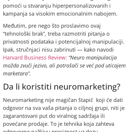
pomoći u stvaranju hiperpersonalizovanih i
kampanja sa visokim emocionalnim nabojem.
Međutim, pre nego što proslavimo ovaj
“tehnološki brak”, treba razmotriti pitanja o
privatnosti podataka i potencijalnoj manipulaciji.
Ipak, stručnjaci nisu zabrinuti — kako navodi
Harvard Business Review:
“Neuro manipulacija
možda zvuči jezivo, ali potrošači se već pod uticajem
marketara”.
Da li koristiti neuromarketing?
Neuromarketing nije magičan štapić koji će dati
odgovor na sva vaša pitanja o ciljnoj grupi, niti je
zagarantovani put do viralnog sadržaja ili
povećane prodaje. To je tehnika koja zahteva
odgovorne pažljivu preciznost uz dozu