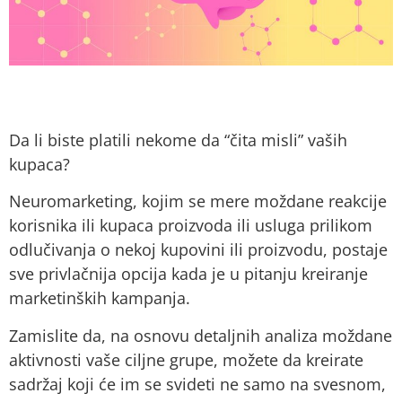
Da li biste platili nekome da “čita misli” vaših
kupaca?
Neuromarketing, kojim se mere moždane reakcije
korisnika ili kupaca proizvoda ili usluga prilikom
odlučivanja o nekoj kupovini ili proizvodu, postaje
sve privlačnija opcija kada je u pitanju kreiranje
marketinških kampanja.
Zamislite da, na osnovu detaljnih analiza moždane
aktivnosti vaše ciljne grupe, možete da kreirate
sadržaj koji će im se svideti ne samo na svesnom,