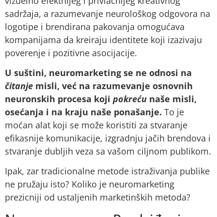
vizuelno efektnijeg i privlačnijeg kreativnog
sadržaja, a razumevanje neurološkog odgovora na
logotipe i brendirana pakovanja omogućava
kompanijama da kreiraju identitete koji izazivaju
poverenje i pozitivne asocijacije.
U suštini, neuromarketing se ne odnosi na
čitanje
misli, već na razumevanje osnovnih
neuronskih procesa koji
pokreću
naše misli,
osećanja i na kraju naše ponašanje.
To je
moćan alat koji se može koristiti za stvaranje
efikasnije komunikacije, izgradnju jačih brendova i
stvaranje dubljih veza sa vašom ciljnom publikom.
Ipak, zar tradicionalne metode istraživanja publike
ne pružaju isto? Koliko je neuromarketing
prezicniji od ustaljenih marketinških metoda?