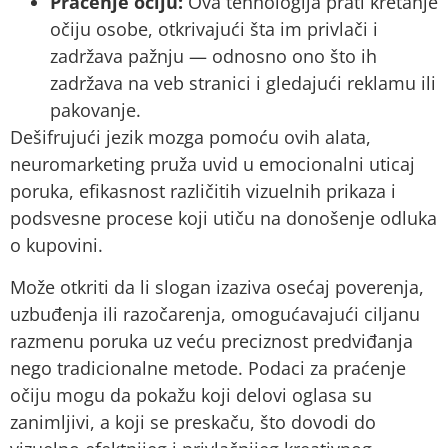
Praćenje očiju:
Ova tehnologija prati kretanje
očiju osobe, otkrivajući šta im privlači i
zadržava pažnju — odnosno ono što ih
zadržava na veb stranici i gledajući reklamu ili
pakovanje.
Dešifrujući jezik mozga pomoću ovih alata,
neuromarketing pruža uvid u emocionalni uticaj
poruka, efikasnost različitih vizuelnih prikaza i
podsvesne procese koji utiču na donošenje odluka
o kupovini.
Može otkriti da li slogan izaziva osećaj poverenja,
uzbuđenja ili razočarenja, omogućavajući ciljanu
razmenu poruka uz veću preciznost predviđanja
nego tradicionalne metode. Podaci za praćenje
očiju mogu da pokažu koji delovi oglasa su
zanimljivi, a koji se preskaču, što dovodi do