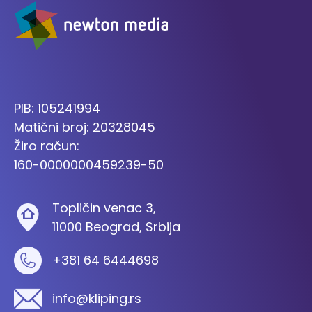
PIB: 105241994
Matični broj: 20328045
Žiro račun:
160-0000000459239-50
Topličin venac 3,
11000 Beograd, Srbija
+381 64 6444698
info@kliping.rs