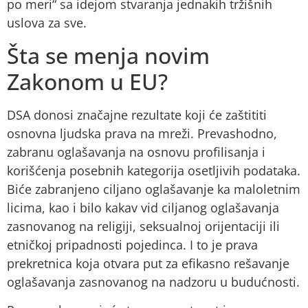
po meri“ sa idejom stvaranja jednakih tržišnih
uslova za sve.
Šta se menja novim
Zakonom u EU?
DSA donosi značajne rezultate koji će zaštititi
osnovna ljudska prava na mreži. Prevashodno,
zabranu oglašavanja na osnovu profilisanja i
korišćenja posebnih kategorija osetljivih podataka.
Biće zabranjeno ciljano oglašavanje ka maloletnim
licima, kao i bilo kakav vid ciljanog oglašavanja
zasnovanog na religiji, seksualnoj orijentaciji ili
etničkoj pripadnosti pojedinca. I to je prava
prekretnica koja otvara put za efikasno rešavanje
oglašavanja zasnovanog na nadzoru u budućnosti.