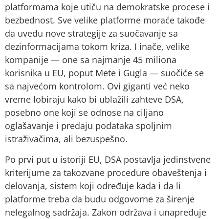
platformama koje utiču na demokratske procese i
bezbednost. Sve velike platforme moraće takođe
da uvedu nove strategije za suočavanje sa
dezinformacijama tokom kriza. I inače, velike
kompanije — one sa najmanje 45 miliona
korisnika u EU, poput Mete i Gugla — suočiće se
sa najvećom kontrolom. Ovi giganti već neko
vreme lobiraju kako bi ublažili zahteve DSA,
posebno one koji se odnose na ciljano
oglašavanje i predaju podataka spoljnim
istraživačima, ali bezuspešno.
Po prvi put u istoriji EU, DSA postavlja jedinstvene
kriterijume za takozvane procedure obaveštenja i
delovanja, sistem koji određuje kada i da li
platforme treba da budu odgovorne za širenje
nelegalnog sadržaja. Zakon održava i unapređuje