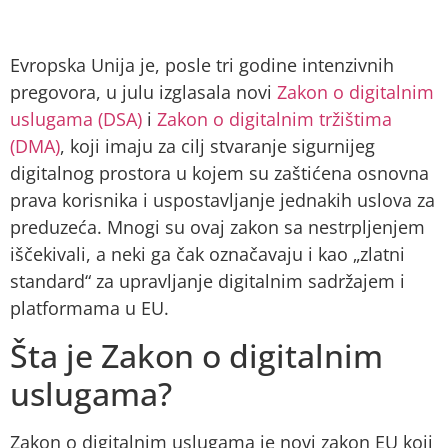
Evropska Unija je, posle tri godine intenzivnih
pregovora, u julu izglasala novi
Zakon o digitalnim
uslugama (DSA)
i
Zakon o digitalnim tržištima
(DMA)
, koji imaju za cilj stvaranje sigurnijeg
digitalnog prostora u kojem su zaštićena osnovna
prava korisnika i uspostavljanje jednakih uslova za
preduzeća. Mnogi su ovaj zakon sa nestrpljenjem
iščekivali, a neki ga čak označavaju i kao „zlatni
standard“ za upravljanje digitalnim sadržajem i
platformama u EU.
Šta je Zakon o digitalnim
uslugama?
Zakon o digitalnim uslugama je novi zakon EU koji